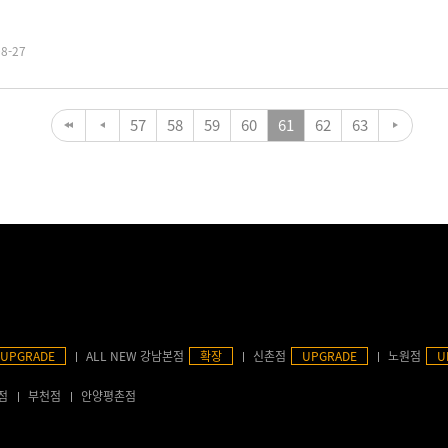
08-27
57
58
59
60
61
62
63
UPGRADE
ALL NEW 강남본점
확장
신촌점
UPGRADE
노원점
U
점
부천점
안양평촌점