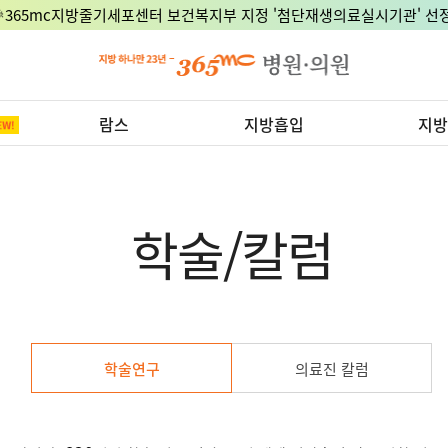
🎉365mc지방줄기세포센터 보건복지부 지정 '첨단재생의료실시기관' 선정
람스
지방흡입
지방
학술/칼럼
학술연구
의료진 칼럼