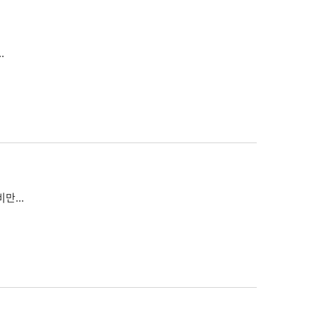
.
...