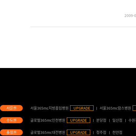
2009-
서울365mc지방흡입병원
UPGRADE
서울365mc람스병원
글로벌365mc인천병원
UPGRADE
분당점
일산점
수원
글로벌365mc대전병원
UPGRADE
청주점
천안점