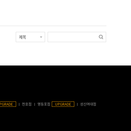
PGRADE
천호점
영등포점
UPGRADE
성신여대점