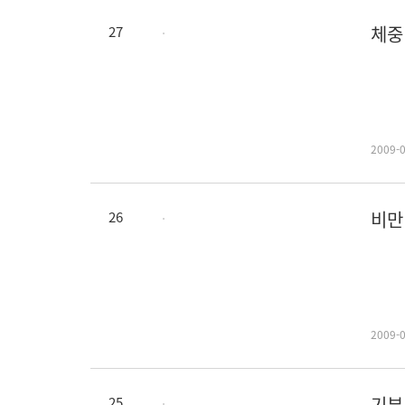
체중
27
365
2009-
비만
26
비만한
2009-
기부
25