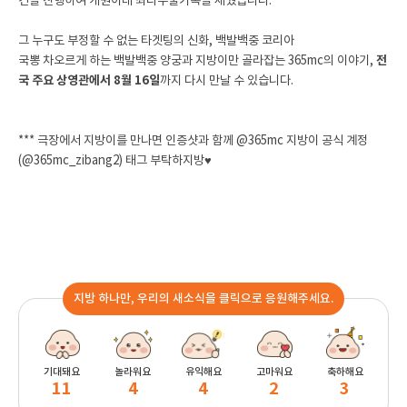
건을 진행하여 개원이래 최다수술기록을 세웠습니다.
그 누구도 부정할 수 없는 타겟팅의 신화, 백발백중 코리아
국뽕 차오르게 하는 백발백중 양궁과 지방이만 골라잡는 365mc의 이야기,
전
국 주요 상영관에서 8월 16일
까지 다시 만날 수 있습니다.
*** 극장에서 지방이를 만나면 인증샷과 함께 @365mc 지방이 공식 계정
(@365mc_zibang2) 태그 부탁하지방♥
지방 하나만, 우리의 새소식을 클릭으로 응원해주세요.
기대돼요
놀라워요
유익해요
고마워요
축하해요
11
4
4
2
3