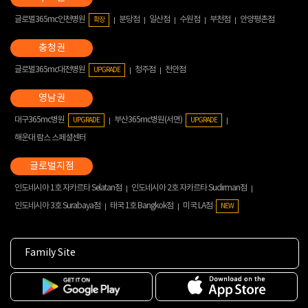
글로벌365mc인천병원
분당점
일산점
수원점
부천점
안양평촌점
확장
글로벌365mc대전병원
청주점
천안점
UPGRADE
대구365mc병원
부산365mc병원(서면)
UPGRADE
UPGRADE
해운대 람스 스페셜센터
인도네시아 1호 자카르타 Selatan점
인도네시아 2호 자카르타 Sudirman점
인도네시아 3호 Surabaya점
태국 1호 Bangkok점
미국 LA점
NEW
Family Site