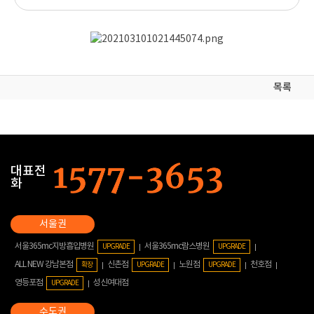
목록
대표전
화
서울365mc지방흡입병원
서울365mc람스병원
UPGRADE
UPGRADE
ALL NEW 강남본점
신촌점
노원점
천호점
확장
UPGRADE
UPGRADE
영등포점
성신여대점
UPGRADE