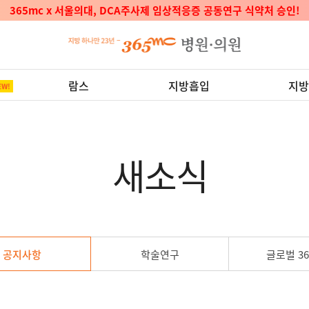
365mc x 서울의대, DCA주사제 임상적응증 공동연구 식약처 승인!
람스
지방흡입
지방
새소식
공지사항
학술연구
글로벌 36