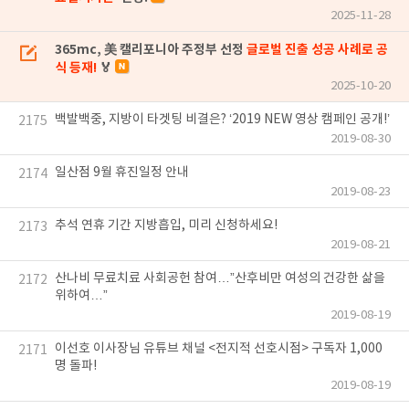
2025-11-28
365mc, 美 캘리포니아 주정부 선정
글로벌 진출 성공 사례로 공
식 등재!
🏅
2025-10-20
백발백중, 지방이 타겟팅 비결은? ‘2019 NEW 영상 캠페인 공개!’
2175
2019-08-30
일산점 9월 휴진일정 안내
2174
2019-08-23
추석 연휴 기간 지방흡입, 미리 신청하세요!
2173
2019-08-21
산나비 무료치료 사회공헌 참여…”산후비만 여성의 건강한 삶을
2172
위하여…”
2019-08-19
이선호 이사장님 유튜브 채널 <전지적 선호시점> 구독자 1,000
2171
명 돌파!
2019-08-19