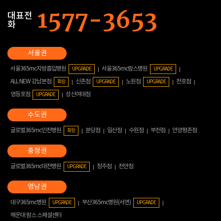
대표전
화
서울365mc지방흡입병원
서울365mc람스병원
UPGRADE
UPGRADE
ALL NEW 강남본점
신촌점
노원점
천호점
확장
UPGRADE
UPGRADE
영등포점
성신여대점
UPGRADE
글로벌365mc인천병원
분당점
일산점
수원점
부천점
안양평촌점
확장
글로벌365mc대전병원
청주점
천안점
UPGRADE
대구365mc병원
부산365mc병원(서면)
UPGRADE
UPGRADE
해운대 람스 스페셜센터