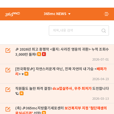
365mc NEWS
🎉 2026년 최고 흥행작 <줄지: 사라진 영웅의 귀환> 누적 조회수
3,000만 돌파!
2026-07-01
[전국확장🎉] 자연스러운게 아닌, 진짜 자연의 내 가슴 <
배파가
리
> ♥
2026-04-23
직원들도 놀란 파격 결정!
dca밉살주사, 우주 최저가
도전합니다
🪐
2026-03-13
(축) 🎉365mc지방줄기세포센터
보건복지부 지정 '첨단재생의
료실시기관'
선정!