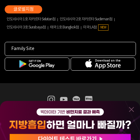
인도네시아 1호 자카르타 Selatan점
인도네시아 2호 자카르타 Sudirman점
인도네시아 3호 Surabaya점
태국 1호 Bangkok점
미국 LA점
NEW
Family Site
365mc 병·의원 이용약관
홈페이지 이용약관
개인정보처리방침
비급여진료수가
증명서발급
인재채용
(주)365mcㅣ서울특별시 서초구 서초대로52길 7, 3~4층(서초동, 제일빌딩)
120-87-04354ㅣ김남철