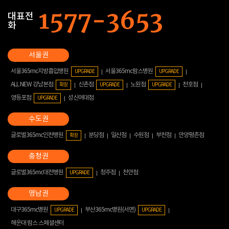
대표전
화
서울365mc지방흡입병원
서울365mc람스병원
UPGRADE
UPGRADE
ALL NEW 강남본점
신촌점
노원점
천호점
확장
UPGRADE
UPGRADE
영등포점
성신여대점
UPGRADE
글로벌365mc인천병원
분당점
일산점
수원점
부천점
안양평촌점
확장
글로벌365mc대전병원
청주점
천안점
UPGRADE
대구365mc병원
부산365mc병원(서면)
UPGRADE
UPGRADE
해운대 람스 스페셜센터