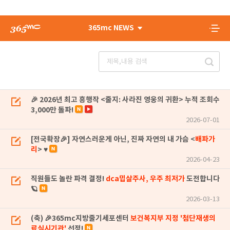
365mc NEWS
🎉 2026년 최고 흥행작 <줄지: 사라진 영웅의 귀환> 누적 조회수
3,000만 돌파!
2026-07-01
[전국확장🎉] 자연스러운게 아닌, 진짜 자연의 내 가슴 <
배파가
리
> ♥
2026-04-23
직원들도 놀란 파격 결정!
dca밉살주사, 우주 최저가
도전합니다
🪐
2026-03-13
(축) 🎉365mc지방줄기세포센터
보건복지부 지정 '첨단재생의
료실시기관'
선정!