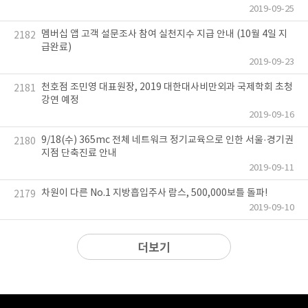
2019-09-25
멤버십 앱 고객 설문조사 참여 실천지수 지급 안내 (10월 4일 지
2182
급완료)
2019-09-23
천호점 조민영 대표원장, 2019 대한대사비만외과 국제학회 초청
2181
강연 예정
2019-09-16
9/18(수) 365mc 전체 네트워크 정기교육으로 인한 서울·경기권
2180
지점 단축진료 안내
2019-09-11
차원이 다른 No.1 지방흡입주사 람스, 500,000보틀 돌파!
2179
2019-09-10
더보기