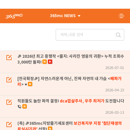
365mc NEWS
🎉 2026년 최고 흥행작 <줄지: 사라진 영웅의 귀환> 누적 조회수
3,000만 돌파!
2026-07-01
[전국확장🎉] 자연스러운게 아닌, 진짜 자연의 내 가슴 <
배파가
리
> ♥
2026-04-23
직원들도 놀란 파격 결정!
dca밉살주사, 우주 최저가
도전합니다
🪐
2026-03-13
(축) 🎉365mc지방줄기세포센터
보건복지부 지정 '첨단재생의
료실시기관'
선정!