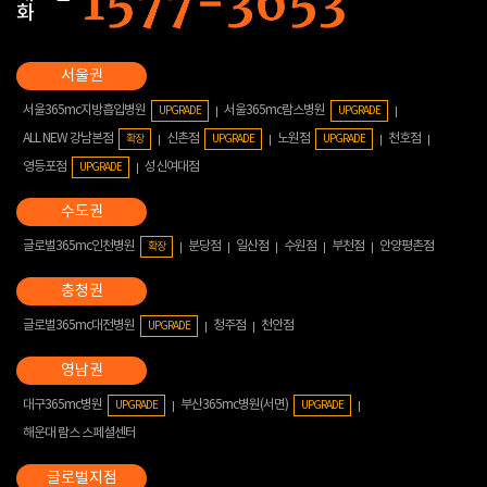
화
서울365mc지방흡입병원
서울365mc람스병원
UPGRADE
UPGRADE
ALL NEW 강남본점
신촌점
노원점
천호점
확장
UPGRADE
UPGRADE
영등포점
성신여대점
UPGRADE
글로벌365mc인천병원
분당점
일산점
수원점
부천점
안양평촌점
확장
글로벌365mc대전병원
청주점
천안점
UPGRADE
대구365mc병원
부산365mc병원(서면)
UPGRADE
UPGRADE
해운대 람스 스페셜센터