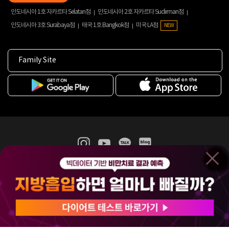
인도네시아 1호 자카르타 Selatan점
인도네시아 2호 자카르타 Sudirman점
인도네시아 3호 Surabaya점
태국 1호 Bangkok점
미국 LA점
NEW
Family Site
365mc 병·의원 이용약관
홈페이지 이용약관
개인정보처리방침
비급여진료수가
증명서발급
인재채용
(주)365mcㅣ서울특별시 서초구 서초대로52길 7, 3~4층(서초동, 제일빌딩)
120-87-04354ㅣ김남철
COPYRIGHT(C) 2025 365mc. ALL RIGHTS RESERVED.