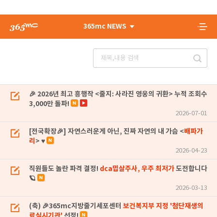
365mc NEWS
🎉 2026년 최고 흥행작 <줄지: 사라진 영웅의 귀환> 누적 조회수
3,000만 돌파!
2026-07-01
[전국확장🎉] 자연스러운게 아닌, 진짜 자연의 내 가슴 <
배파가
리
> ♥
2026-04-23
직원들도 놀란 파격 결정!
dca밉살주사, 우주 최저가
도전합니다
🪐
2026-03-13
(축) 🎉365mc지방줄기세포센터
보건복지부 지정 '첨단재생의
료실시기관'
선정!