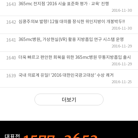
365mc 전지점 ‘2016 시술 표준화 평가 · 교육’ 진행
1643
2016-11-30
심쿵주의보 발령! 12월 대미를 장식한 위인지방이 개봉박두!!
1642
2016-11-30
365mc병원, 가상현실(VR) 활용 지방흡입 연구 시스템 운영
1641
2016-11-29
더욱 빠르고 편안한 회복을 위한 365mc병원 무통지방흡입 출시
1640
2016-11-29
국내 의료계 유일! '2016 대한민국광고대상' 수상 쾌거
1639
2016-11-25
더보기
대표전