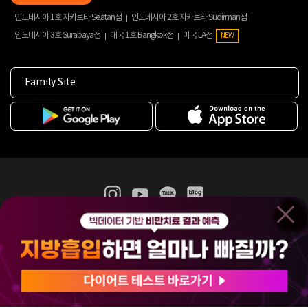
인도네시아 1호 자카르타 Selatan점
인도네시아 2호 자카르타 Sudirman점
인도네시아 3호 Surabaya점
태국 1호 Bangkok점
미국 LA점
NEW
Family Site
365mc 병·의원 이용약관
홈페이지 이용약관
개인정보처리방침
비급여진료수가
증명서발급
인재채용
(주)365mcㅣ서울특별시 서초구 서초대로52길 7, 3~4층(서초동, 제일빌딩)
120-87-04354ㅣ김남철
COPYRIGHT(C) 2025 365mc. ALL RIGHTS RESERVED.