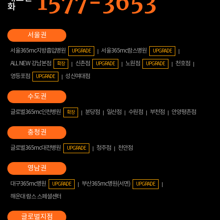
화
서울365mc지방흡입병원
서울365mc람스병원
UPGRADE
UPGRADE
ALL NEW 강남본점
신촌점
노원점
천호점
확장
UPGRADE
UPGRADE
영등포점
성신여대점
UPGRADE
글로벌365mc인천병원
분당점
일산점
수원점
부천점
안양평촌점
확장
글로벌365mc대전병원
청주점
천안점
UPGRADE
대구365mc병원
부산365mc병원(서면)
UPGRADE
UPGRADE
해운대 람스 스페셜센터