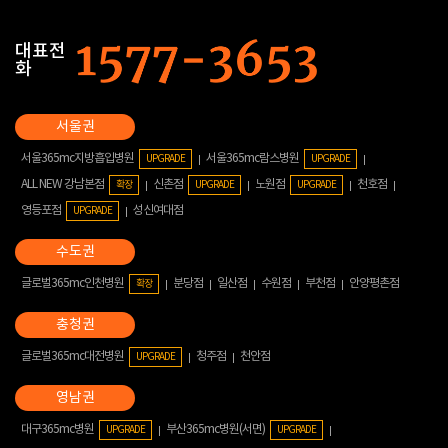
대표전
화
서울365mc지방흡입병원
서울365mc람스병원
UPGRADE
UPGRADE
ALL NEW 강남본점
신촌점
노원점
천호점
확장
UPGRADE
UPGRADE
영등포점
성신여대점
UPGRADE
글로벌365mc인천병원
분당점
일산점
수원점
부천점
안양평촌점
확장
글로벌365mc대전병원
청주점
천안점
UPGRADE
대구365mc병원
부산365mc병원(서면)
UPGRADE
UPGRADE