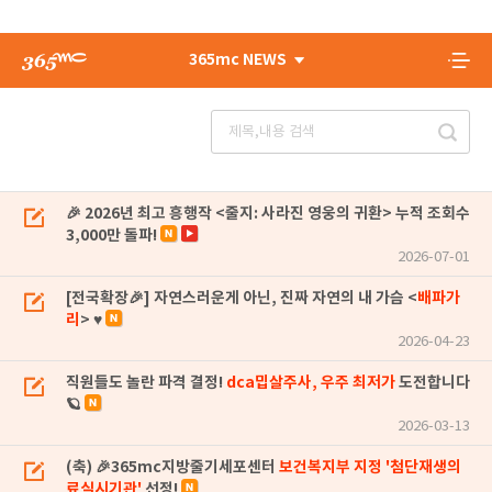
365mc NEWS
🎉 2026년 최고 흥행작 <줄지: 사라진 영웅의 귀환> 누적 조회수
3,000만 돌파!
2026-07-01
[전국확장🎉] 자연스러운게 아닌, 진짜 자연의 내 가슴 <
배파가
리
> ♥
2026-04-23
직원들도 놀란 파격 결정!
dca밉살주사, 우주 최저가
도전합니다
🪐
2026-03-13
(축) 🎉365mc지방줄기세포센터
보건복지부 지정 '첨단재생의
료실시기관'
선정!