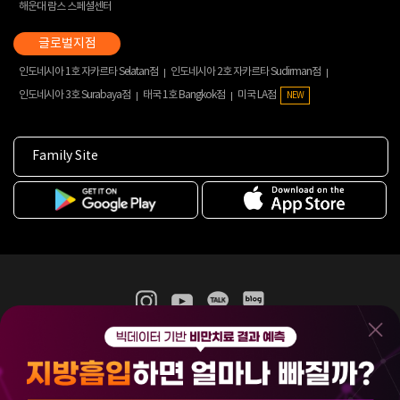
해운대 람스 스페셜센터
인도네시아 1호 자카르타 Selatan점
인도네시아 2호 자카르타 Sudirman점
인도네시아 3호 Surabaya점
태국 1호 Bangkok점
미국 LA점
NEW
Family Site
365mc 병·의원 이용약관
홈페이지 이용약관
개인정보처리방침
비급여진료수가
증명서발급
인재채용
(주)365mcㅣ서울특별시 서초구 서초대로52길 7, 3~4층(서초동, 제일빌딩)