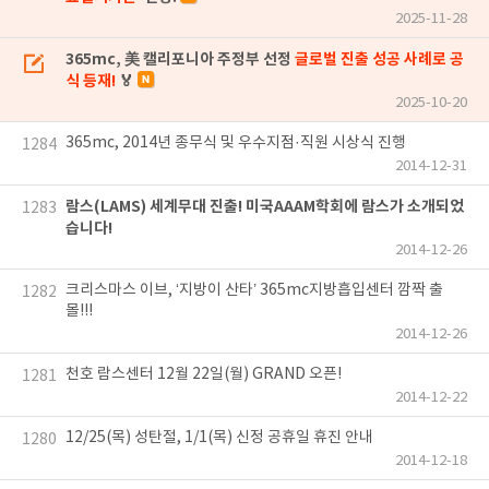
2025-11-28
365mc, 美 캘리포니아 주정부 선정
글로벌 진출 성공 사례로 공
식 등재!
🏅
2025-10-20
365mc, 2014년 종무식 및 우수지점·직원 시상식 진행
1284
2014-12-31
람스(LAMS) 세계무대 진출! 미국AAAM학회에 람스가 소개되었
1283
습니다!
2014-12-26
크리스마스 이브, ‘지방이 산타’ 365mc지방흡입센터 깜짝 출
1282
몰!!!
2014-12-26
천호 람스센터 12월 22일(월) GRAND 오픈!
1281
2014-12-22
12/25(목) 성탄절, 1/1(목) 신정 공휴일 휴진 안내
1280
2014-12-18