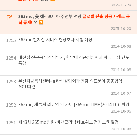
2025-11-28
365mc, 美 캘리포니아 주정부 선정
글로벌 진출 성공 사례로 공
식 등재!
🏅
2025-10-20
365mc 전지점 서비스 현장조사 시행 예정
1255
2014-10-08
대전점 전은복 임상영양사, 한남대 식품영양학과 학생 대상 멘토
1254
특강
2014-10-08
부산지방흡입센터-뉴라인성형외과 전담 의료분야 공동협력
1253
MOU체결
2014-10-07
365mc, 새롭게 리뉴얼 된 사보 [365mc TIME(2014.10)] 발간
1252
2014-10-06
제43차 365mc 병원•비만클리닉 네트워크 정기교육 일정
1251
2014-10-06