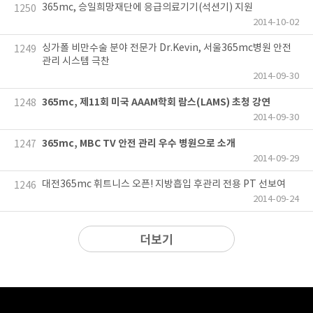
365mc, 승일희망재단에 응급의료기기(석션기) 지원
1250
2014-10-02
싱가폴 비만수술 분야 전문가 Dr.Kevin, 서울365mc병원 안전
1249
관리 시스템 극찬
2014-09-30
365mc, 제11회 미국 AAAM학회 람스(LAMS) 초청 강연
1248
2014-09-30
365mc, MBC TV 안전 관리 우수 병원으로 소개
1247
2014-09-29
대전365mc 휘트니스 오픈! 지방흡입 후관리 전용 PT 선보여
1246
2014-09-24
더보기