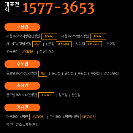
대표전
화
서울365mc지방흡입병원
서울365mc람스병원
UPGRADE
UPGRADE
ALL NEW 강남본점
신촌점
노원점
천호점
확장
UPGRADE
UPGRADE
영등포점
성신여대점
UPGRADE
글로벌365mc인천병원
분당점
일산점
수원점
부천점
안양평촌점
확장
글로벌365mc대전병원
청주점
천안점
UPGRADE
대구365mc병원
부산365mc병원(서면)
UPGRADE
UPGRADE
해운대 람스 스페셜센터