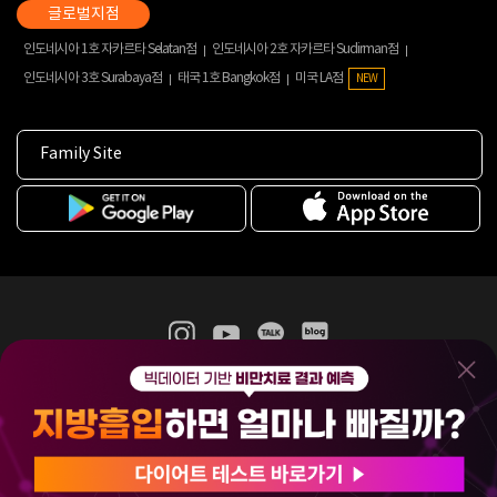
인도네시아 1호 자카르타 Selatan점
인도네시아 2호 자카르타 Sudirman점
인도네시아 3호 Surabaya점
태국 1호 Bangkok점
미국 LA점
NEW
Family Site
365mc 병·의원 이용약관
홈페이지 이용약관
개인정보처리방침
비급여진료수가
증명서발급
인재채용
(주)365mcㅣ서울특별시 서초구 서초대로52길 7, 3~4층(서초동, 제일빌딩)
120-87-04354ㅣ김남철
COPYRIGHT(C) 2025 365mc. ALL RIGHTS RESERVED.