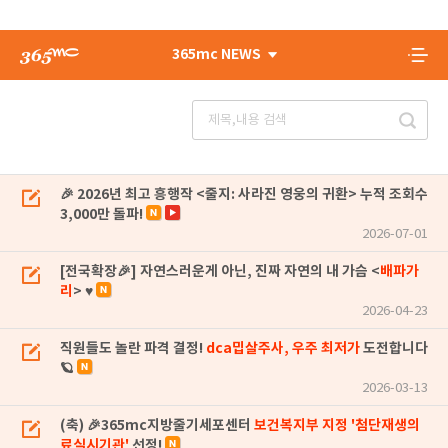
365mc NEWS
🎉 2026년 최고 흥행작 <줄지: 사라진 영웅의 귀환> 누적 조회수
3,000만 돌파!
2026-07-01
[전국확장🎉] 자연스러운게 아닌, 진짜 자연의 내 가슴 <
배파가
리
> ♥
2026-04-23
직원들도 놀란 파격 결정!
dca밉살주사, 우주 최저가
도전합니다
🪐
2026-03-13
(축) 🎉365mc지방줄기세포센터
보건복지부 지정 '첨단재생의
료실시기관'
선정!