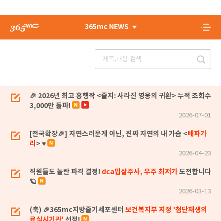
365mc NEWS
🎉 2026년 최고 흥행작 <줄지: 사라진 영웅의 귀환> 누적 조회수
3,000만 돌파!
2026-07-01
[전국확장🎉] 자연스러운게 아닌, 진짜 자연의 내 가슴 <
배파가
리
> ♥
2026-04-23
직원들도 놀란 파격 결정!
dca밉살주사, 우주 최저가
도전합니다
🪐
2026-03-13
(축) 🎉365mc지방줄기세포센터
보건복지부 지정 '첨단재생의
료실시기관'
선정!