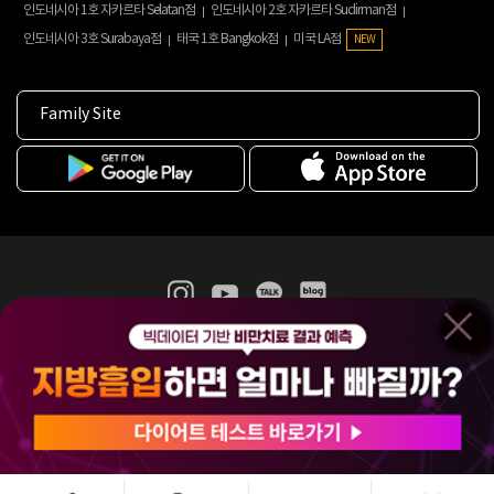
인도네시아 1호 자카르타 Selatan점
인도네시아 2호 자카르타 Sudirman점
인도네시아 3호 Surabaya점
태국 1호 Bangkok점
미국 LA점
NEW
Family Site
365mc 병·의원 이용약관
홈페이지 이용약관
개인정보처리방침
비급여진료수가
증명서발급
인재채용
(주)365mcㅣ서울특별시 서초구 서초대로52길 7, 3~4층(서초동, 제일빌딩)
120-87-04354ㅣ김남철
COPYRIGHT(C) 2025 365mc. ALL RIGHTS RESERVED.