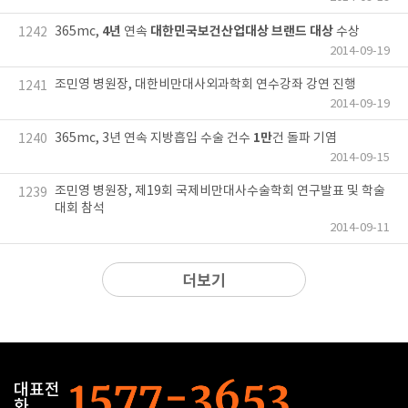
4년
대한민국보건산업대상 브랜드 대상
365mc,
연속
수상
1242
2014-09-19
조민영 병원장, 대한비만대사외과학회 연수강좌 강연 진행
1241
2014-09-19
1만
365mc, 3년 연속 지방흡입 수술 건수
건 돌파 기염
1240
2014-09-15
조민영 병원장, 제19회 국제비만대사수술학회 연구발표 및 학술
1239
대회 참석
2014-09-11
더보기
대표전
화