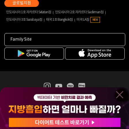
인도네시아 1호 자카르타 Selatan점
인도네시아 2호 자카르타 Sudirman점
인도네시아 3호 Surabaya점
태국 1호 Bangkok점
미국 LA점
NEW
Family Site
365mc 병·의원 이용약관
홈페이지 이용약관
개인정보처리방침
비급여진료수가
증명서발급
인재채용
(주)365mcㅣ서울특별시 서초구 서초대로52길 7, 3~4층(서초동, 제일빌딩)
120-87-04354ㅣ김남철
COPYRIGHT(C) 2025 365mc. ALL RIGHTS RESERVED.