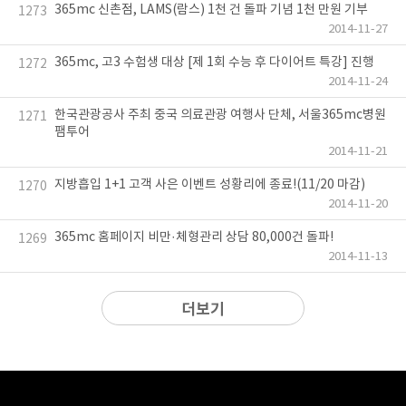
365mc 신촌점, LAMS(람스) 1천 건 돌파 기념 1천 만원 기부
1273
2014-11-27
365mc, 고3 수험생 대상 [제 1회 수능 후 다이어트 특강] 진행
1272
2014-11-24
한국관광공사 주최 중국 의료관광 여행사 단체, 서울365mc병원
1271
팸투어
2014-11-21
지방흡입 1+1 고객 사은 이벤트 성황리에 종료!(11/20 마감)
1270
2014-11-20
365mc 홈페이지 비만·체형관리 상담 80,000건 돌파!
1269
2014-11-13
더보기