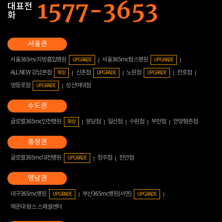
대표전
화
서울365mc지방흡입병원
서울365mc람스병원
UPGRADE
UPGRADE
ALL NEW 강남본점
신촌점
노원점
천호점
확장
UPGRADE
UPGRADE
영등포점
성신여대점
UPGRADE
글로벌365mc인천병원
분당점
일산점
수원점
부천점
안양평촌점
확장
글로벌365mc대전병원
청주점
천안점
UPGRADE
대구365mc병원
부산365mc병원(서면)
UPGRADE
UPGRADE
해운대 람스 스페셜센터