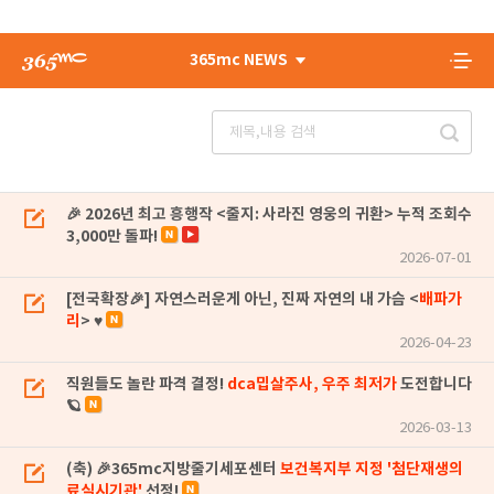
365mc NEWS
🎉 2026년 최고 흥행작 <줄지: 사라진 영웅의 귀환> 누적 조회수
3,000만 돌파!
2026-07-01
[전국확장🎉] 자연스러운게 아닌, 진짜 자연의 내 가슴 <
배파가
리
> ♥
2026-04-23
직원들도 놀란 파격 결정!
dca밉살주사, 우주 최저가
도전합니다
🪐
2026-03-13
(축) 🎉365mc지방줄기세포센터
보건복지부 지정 '첨단재생의
료실시기관'
선정!