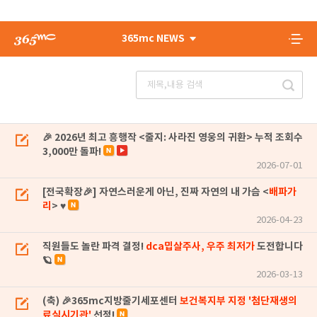
365mc NEWS
🎉 2026년 최고 흥행작 <줄지: 사라진 영웅의 귀환> 누적 조회수
3,000만 돌파!
2026-07-01
[전국확장🎉] 자연스러운게 아닌, 진짜 자연의 내 가슴 <
배파가
리
> ♥
2026-04-23
직원들도 놀란 파격 결정!
dca밉살주사, 우주 최저가
도전합니다
🪐
2026-03-13
(축) 🎉365mc지방줄기세포센터
보건복지부 지정 '첨단재생의
료실시기관'
선정!