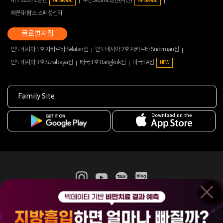
대구365mc병원
부산365mc병원(서면)
UPGRADE
UPGRADE
해운대 람스 스페셜센터
인도네시아 1호 자카르타 Selatan점
인도네시아 2호 자카르타 Sudirman점
인도네시아 3호 Surabaya점
태국 1호 Bangkok점
미국 LA점
NEW
Family Site
365mc 병·의원 이용약관
홈페이지 이용약관
개인정보처리방침
비급여진료수가
증명서발급
인재채용