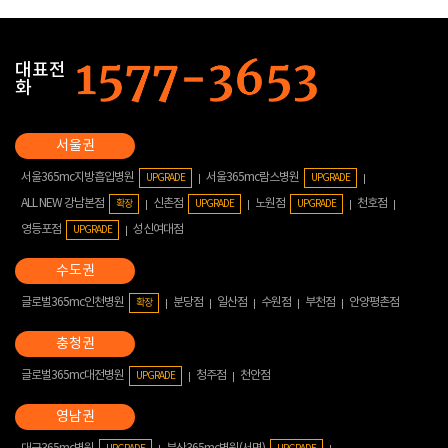
대표전
화
서울365mc지방흡입병원
서울365mc람스병원
UPGRADE
UPGRADE
ALL NEW 강남본점
신촌점
노원점
천호점
확장
UPGRADE
UPGRADE
영등포점
성신여대점
UPGRADE
글로벌365mc인천병원
분당점
일산점
수원점
부천점
안양평촌점
확장
글로벌365mc대전병원
청주점
천안점
UPGRADE