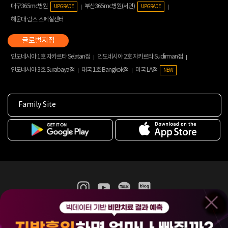
대구365mc병원
부산365mc병원(서면)
UPGRADE
UPGRADE
해운대 람스 스페셜센터
인도네시아 1호 자카르타 Selatan점
인도네시아 2호 자카르타 Sudirman점
인도네시아 3호 Surabaya점
태국 1호 Bangkok점
미국 LA점
NEW
Family Site
365mc 병·의원 이용약관
홈페이지 이용약관
개인정보처리방침
비급여진료수가
증명서발급
인재채용