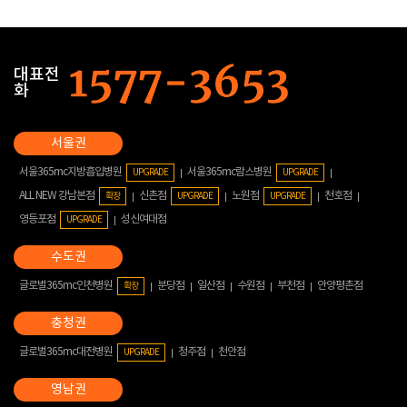
대표전
화
서울365mc지방흡입병원
서울365mc람스병원
UPGRADE
UPGRADE
ALL NEW 강남본점
신촌점
노원점
천호점
확장
UPGRADE
UPGRADE
영등포점
성신여대점
UPGRADE
글로벌365mc인천병원
분당점
일산점
수원점
부천점
안양평촌점
확장
글로벌365mc대전병원
청주점
천안점
UPGRADE