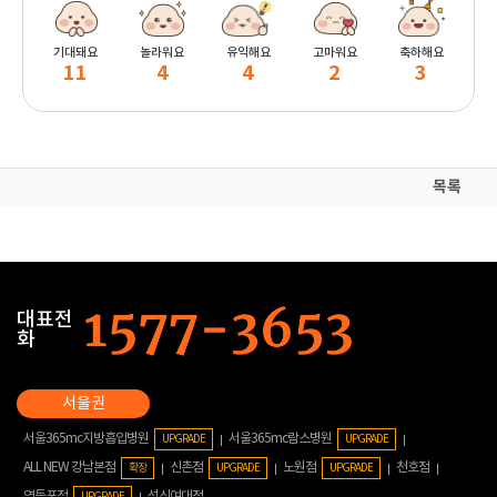
기대돼요
놀라워요
유익해요
고마워요
축하해요
11
4
4
2
3
목록
대표전
화
서울365mc지방흡입병원
서울365mc람스병원
UPGRADE
UPGRADE
ALL NEW 강남본점
신촌점
노원점
천호점
확장
UPGRADE
UPGRADE
영등포점
성신여대점
UPGRADE