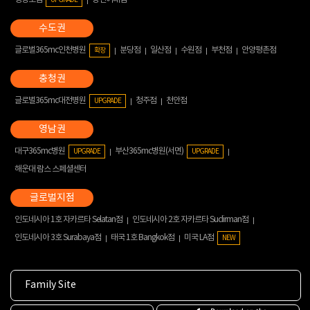
글로벌365mc인천병원
분당점
일산점
수원점
부천점
안양평촌점
확장
글로벌365mc대전병원
청주점
천안점
UPGRADE
대구365mc병원
부산365mc병원(서면)
UPGRADE
UPGRADE
해운대 람스 스페셜센터
인도네시아 1호 자카르타 Selatan점
인도네시아 2호 자카르타 Sudirman점
인도네시아 3호 Surabaya점
태국 1호 Bangkok점
미국 LA점
NEW
Family Site