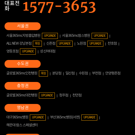
대표전
화
서울365mc지방흡입병원
서울365mc람스병원
UPGRADE
UPGRADE
ALL NEW 강남본점
신촌점
노원점
천호점
확장
UPGRADE
UPGRADE
영등포점
성신여대점
UPGRADE
글로벌365mc인천병원
분당점
일산점
수원점
부천점
안양평촌점
확장
글로벌365mc대전병원
청주점
천안점
UPGRADE
대구365mc병원
부산365mc병원(서면)
UPGRADE
UPGRADE
해운대 람스 스페셜센터