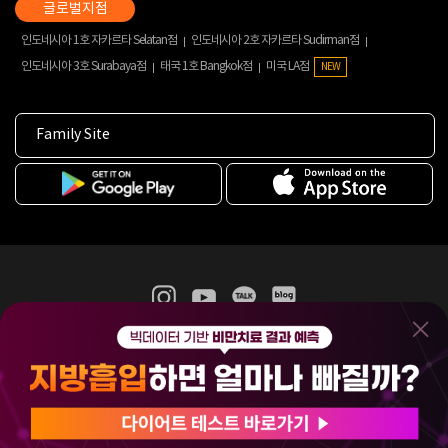
인도네시아 1호 자카르타 Selatan점
인도네시아 2호 자카르타 Sudirman점
인도네시아 3호 Surabaya점
태국 1호 Bangkok점
미국 LA점
NEW
Family Site
365mc 병·의원 이용약관
홈페이지 이용약관
개인정보처리방침
비급여진료수가
증명서발급
인재채용
(주)365mcㅣ서울특별시 서초구 서초대로52길 7, 3~4층(서초동, 제일빌딩)
120-87-04354ㅣ김남철
COPYRIGHT(C) 2025 365mc. ALL RIGHTS RESERVED.