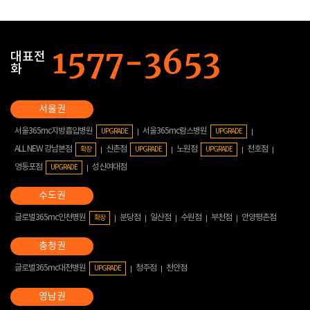
대표전
화
서울365mc지방흡입병원
서울365mc람스병원
UPGRADE
UPGRADE
ALL NEW 강남본점
신촌점
노원점
천호점
확장
UPGRADE
UPGRADE
영등포점
성신여대점
UPGRADE
글로벌365mc인천병원
분당점
일산점
수원점
부천점
안양평촌점
확장
글로벌365mc대전병원
청주점
천안점
UPGRADE