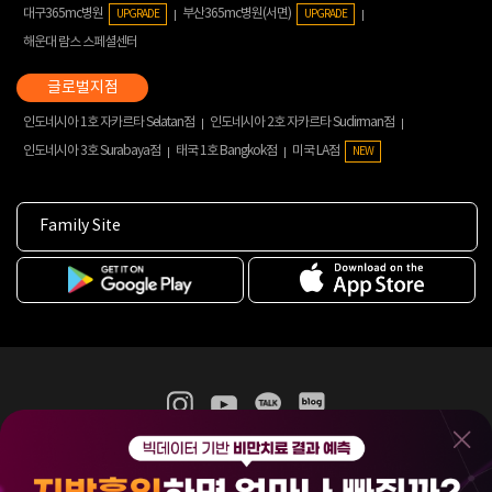
대구365mc병원
부산365mc병원(서면)
UPGRADE
UPGRADE
해운대 람스 스페셜센터
인도네시아 1호 자카르타 Selatan점
인도네시아 2호 자카르타 Sudirman점
인도네시아 3호 Surabaya점
태국 1호 Bangkok점
미국 LA점
NEW
Family Site
365mc 병·의원 이용약관
홈페이지 이용약관
개인정보처리방침
비급여진료수가
증명서발급
인재채용