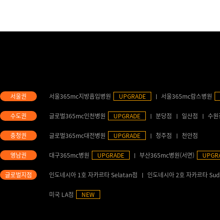
서울365mc지방흡입병원
UPGRADE
서울365mc람스병원
글로벌365mc인천병원
UPGRADE
분당점
일산점
수원
글로벌365mc대전병원
UPGRADE
청주점
천안점
대구365mc병원
UPGRADE
부산365mc병원(서면)
UPGR
인도네시아 1호 자카르타 Selatan점
인도네시아 2호 자카르타 Sud
미국 LA점
NEW