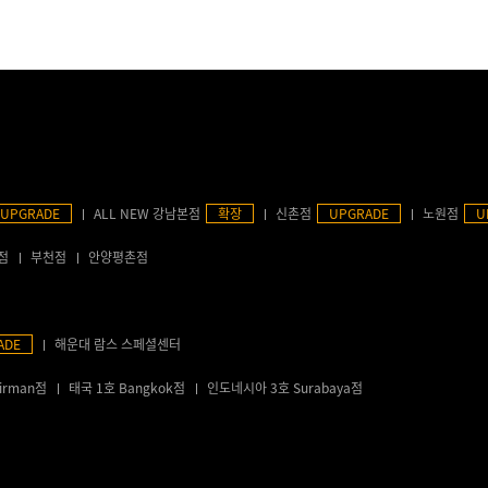
UPGRADE
ALL NEW 강남본점
확장
신촌점
UPGRADE
노원점
U
점
부천점
안양평촌점
ADE
해운대 람스 스페셜센터
irman점
태국 1호 Bangkok점
인도네시아 3호 Surabaya점