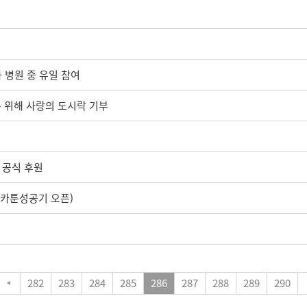
화 병원 중 유일 참여
동 위해 사랑의 도시락 기부
벌 공식 후원
+카툰성공기 오픈)
282
283
284
285
286
287
288
289
290