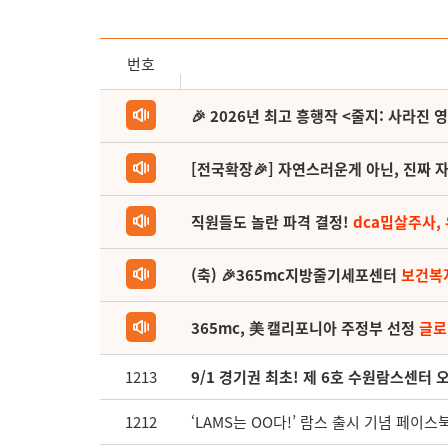
번호
🎉 2026년 최고 흥행작 <줄지: 사라진 
[전국확장🎉] 자연스러운게 아닌, 진짜 자
직원들도 놀란 파격 결정!
dca밉살주사,
(축) 🎉365mc지방줄기세포센터
보건복
365mc, 美 캘리포니아 주정부 선정
글로
1213
9/1 경기권 최초! 제 6호 수원람스센터 
1212
‘LAMS는 OO다!’ 람스 출시 기념 페이스