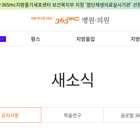
🎉365mc지방줄기세포센터 보건복지부 지정 '첨단재생의료실시기관' 선정
람스
지방흡입
지방
새소식
공지사항
학술연구
글로벌 36