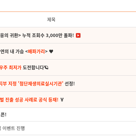
제목
영웅의 귀환> 누적 조회수 3,000만 돌파!
연의 내 가슴 <
배파가리
> ♥
 우주 최저가
도전합니다🪐
지부 지정 '첨단재생의료실시기관'
선정!
벌 진출 성공 사례로 공식 등재!
🏅
오픈!
북 이벤트 진행