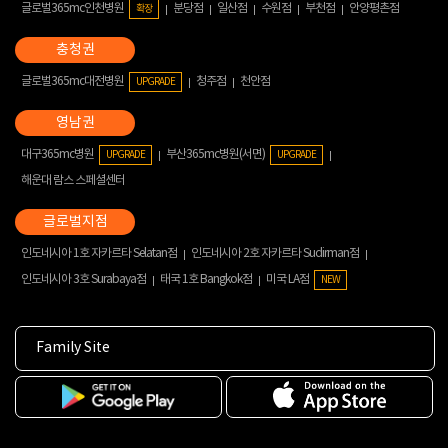
글로벌365mc인천병원
분당점
일산점
수원점
부천점
안양평촌점
확장
글로벌365mc대전병원
청주점
천안점
UPGRADE
대구365mc병원
부산365mc병원(서면)
UPGRADE
UPGRADE
해운대 람스 스페셜센터
인도네시아 1호 자카르타 Selatan점
인도네시아 2호 자카르타 Sudirman점
인도네시아 3호 Surabaya점
태국 1호 Bangkok점
미국 LA점
NEW
Family Site