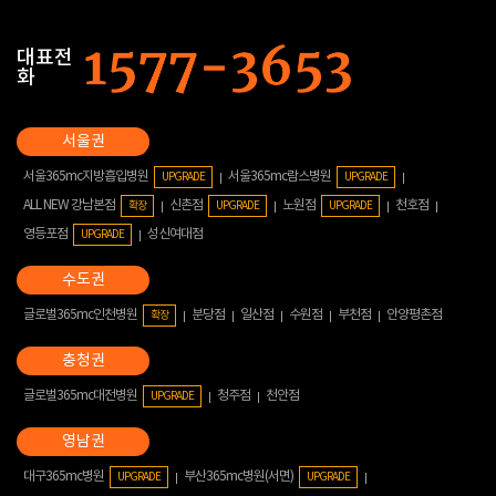
대표전
화
서울365mc지방흡입병원
서울365mc람스병원
UPGRADE
UPGRADE
ALL NEW 강남본점
신촌점
노원점
천호점
확장
UPGRADE
UPGRADE
영등포점
성신여대점
UPGRADE
글로벌365mc인천병원
분당점
일산점
수원점
부천점
안양평촌점
확장
글로벌365mc대전병원
청주점
천안점
UPGRADE
대구365mc병원
부산365mc병원(서면)
UPGRADE
UPGRADE