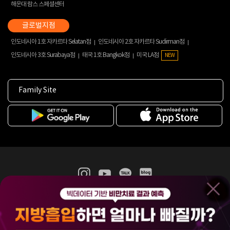
해운대 람스 스페셜센터
인도네시아 1호 자카르타 Selatan점
인도네시아 2호 자카르타 Sudirman점
인도네시아 3호 Surabaya점
태국 1호 Bangkok점
미국 LA점
NEW
Family Site
365mc 병·의원 이용약관
홈페이지 이용약관
개인정보처리방침
비급여진료수가
증명서발급
인재채용
(주)365mcㅣ서울특별시 서초구 서초대로52길 7, 3~4층(서초동, 제일빌딩)