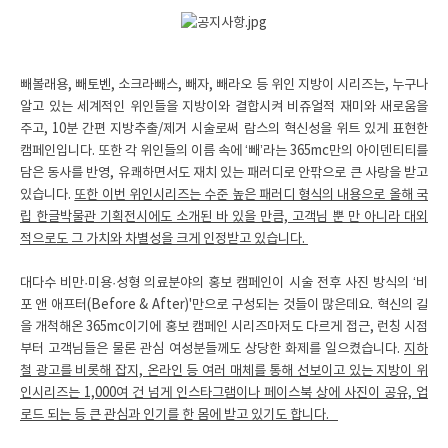
빼볼래용, 빼토벤, 소크라빼스, 빼자, 빼라오 등 위인 지방이 시리즈는, 누구나
알고 있는 세계적인 위인들을 지방이와 결합시켜 비쥬얼적 재미와 새로움을
주고, 10분 간편 지방추출/제거 시술로써 람스의 혁신성을 위트 있게 표현한
캠페인입니다. 또한 각 위인들의 이름 속에 ‘빼’라는 365mc만의 아이덴티티를
담은 동사를 반영, 유쾌하면서도 재치 있는 패러디로 안팎으로 큰 사랑을 받고
있습니다.
또한 이번 위인시리즈는 수준 높은 패러디 형식의 내용으로 올해 국
립 한글박물관 기획전시에도 소개된 바 있을 만큼, 고객님 뿐 만 아니라 대외
적으로도 그 가치와 차별성을 크게 인정받고 있습니다.
대다수 비만·미용·성형 의료분야의 홍보 캠페인이 시술 전후 사진 방식의 ‘비
포 앤 애프터(Before & After)'만으로 구성되는 것들이 많은데요. 혁신의 길
을 개척해온 365mc이기에 홍보 캠페인 시리즈마저도 다르게 접근, 런칭 시점
부터 고객님들은 물론 관심 여성분들께도 상당한 화제를 일으켰습니다.
지하
철 광고를 비롯해 잡지, 온라인 등 여러 매체를 통해 선보이고 있는 지방이 위
인시리즈는 1,000여 건 넘게 인스타그램이나 페이스북 상에 사진이 공유, 업
로드 되는 등 큰 관심과 인기를 한 몸에 받고 있기도 합니다.