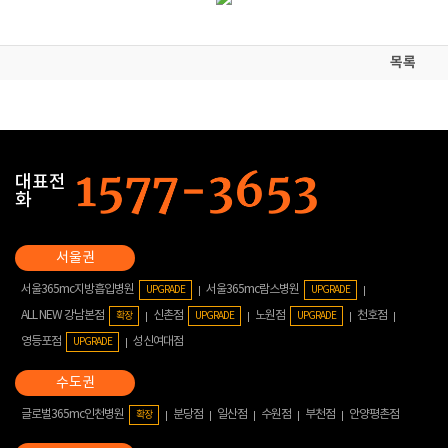
목록
대표전
화
서울365mc지방흡입병원
서울365mc람스병원
UPGRADE
UPGRADE
ALL NEW 강남본점
신촌점
노원점
천호점
확장
UPGRADE
UPGRADE
영등포점
성신여대점
UPGRADE
글로벌365mc인천병원
분당점
일산점
수원점
부천점
안양평촌점
확장