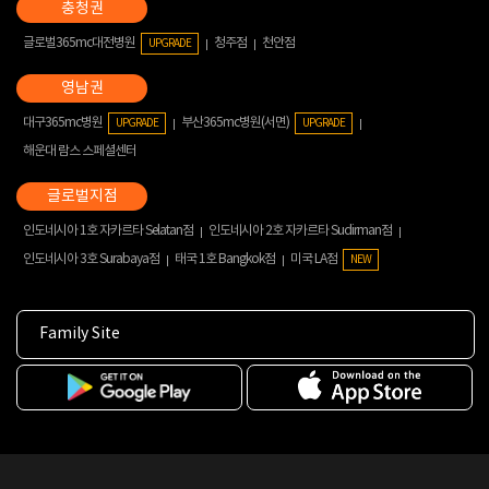
글로벌365mc대전병원
청주점
천안점
UPGRADE
대구365mc병원
부산365mc병원(서면)
UPGRADE
UPGRADE
해운대 람스 스페셜센터
인도네시아 1호 자카르타 Selatan점
인도네시아 2호 자카르타 Sudirman점
인도네시아 3호 Surabaya점
태국 1호 Bangkok점
미국 LA점
NEW
Family Site