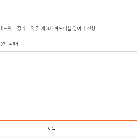
 네트워크 정기교육 및 제 3차 파트너십 영예식 진행
00건 돌파!
제목