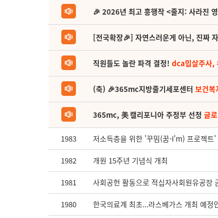
🎉 2026년 최고 흥행작 <줄지: 사라진 
[전국확장🎉] 자연스러운게 아닌, 진짜 자
직원들도 놀란 파격 결정!
dca밉살주사,
(축) 🎉365mc지방줄기세포센터
보건복
365mc, 美 캘리포니아 주정부 선정
글로
1983
저소득층을 위한 '꾸밈(꿈-I'm) 프로젝트
1982
개원 15주년 기념식 개최
1981
사회공헌 활동으로 적십자사회원유공장 금
1980
한국의료계 최초...라스베가스 개최 예