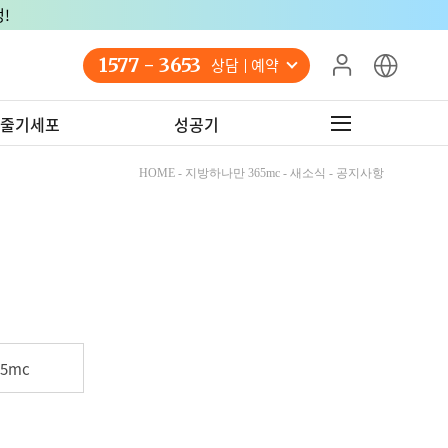
!
1577 - 3653
상담 예약
줄기세포
성공기
HOME - 지방하나만 365mc - 새소식 - 공지사항
5mc