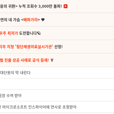
영웅의 귀환> 누적 조회수 3,000만 돌파!
연의 내 가슴 <
배파가리
> ♥
 우주 최저가
도전합니다🪐
지부 지정 '첨단재생의료실시기관'
선정!
벌 진출 성공 사례로 공식 등재!
🏅
' 대단원의 막 내린다
장 수여 받아
정인 마이크로소프트 인스파이어에 연사로 초청받아