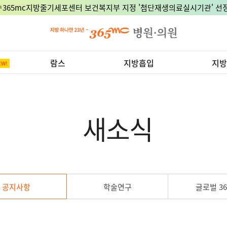
🎉365mc지방줄기세포센터 보건복지부 지정 '첨단재생의료실시기관' 선정
람스
지방흡입
지방
새소식
공지사항
학술연구
글로벌 36