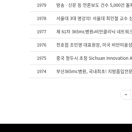
1979
방송 · 신문 등 언론보도 건수 5,000건 돌
1978
서울대 3대 명강의! 서울대 최인철 교수 
1977
제 61차 365mc병원•비만클리닉 네트워
1976
천호점 조민영 대표원장, 미국 비만미용성형
1975
중국 청두시 초청 Sichuan Innovation An
1974
부산365mc병원, 국내최초! 지방흡입전문