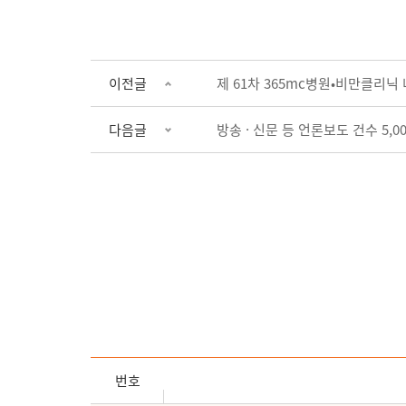
이전글
제 61차 365mc병원•비만클리닉
다음글
방송 · 신문 등 언론보도 건수 5,0
번호