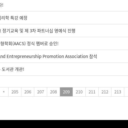
파!
심리학 특강 예정
크 정기교육 및 제 3차 파트너십 영예식 진행
학회(AACS) 정식 멤버로 승인!
d Entrepreneurship Promotion Association 참석
 도서관 개관!
205
206
207
208
209
210
211
212
213