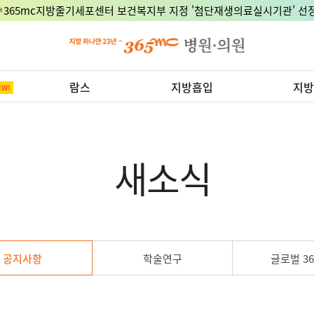
🎉365mc지방줄기세포센터 보건복지부 지정 '첨단재생의료실시기관' 선정
람스
지방흡입
지방
새소식
공지사항
학술연구
글로벌 36