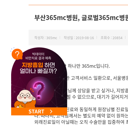
NEW 교대 지방줄기세포센터 오픈
부산365mc병원, 글로벌365mc병
작성자 : 365mc
작성일 : 2019-08-16
조회수 : 20854
안녕하세요
.
비만 하나만
365mc
입니다
.
초고객만족을 위한 고객서비스 일환으로, 서울병원
수술 전 특정 원장님께 상담을 받고 싶거나, 지방
술중이시면 절대 뵐 수 없으므로, 대기가 길어지
종합병원의 외래진료와 동일하게 원장님별 진료일을
다. 따라서, 고객님께서는 별도의 예약 없이 원
외래진료일이 아닐때는 오직 수술만을 집중하여 최