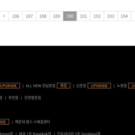
186
187
188
189
190
191
192
193
194
UPGRADE
ALL NEW 강남본점
확장
신촌점
UPGRADE
노원점
U
점
부천점
안양평촌점
ADE
해운대 람스 스페셜센터
irman점
태국 1호 Bangkok점
인도네시아 3호 Surabaya점