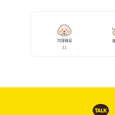
기대돼요
11