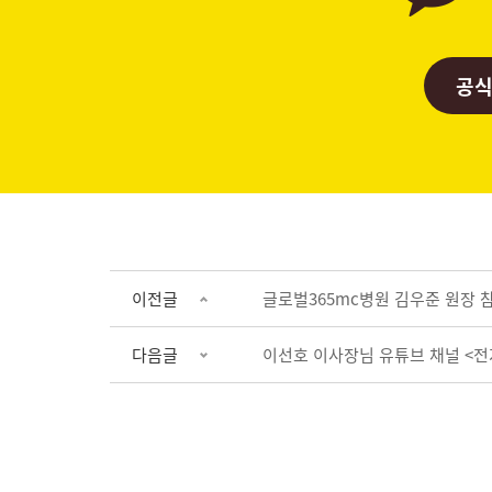
공식
이전글
글로벌365mc병원 김우준 원장 참여 
다음글
이선호 이사장님 유튜브 채널 <전지