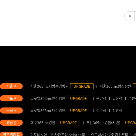
서울365mc지방흡입병원
UPGRADE
서울365mc람스병원
글로벌365mc인천병원
UPGRADE
분당점
일산점
수원
글로벌365mc대전병원
UPGRADE
청주점
천안점
대구365mc병원
UPGRADE
부산365mc병원(서면)
UPGR
인도네시아 1호 자카르타 Selatan점
인도네시아 2호 자카르타 Sud