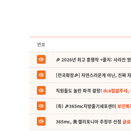
번호
🎉 2026년 최고 흥행작 <줄지: 사라진 
[전국확장🎉] 자연스러운게 아닌, 진짜 자
직원들도 놀란 파격 결정!
dca밉살주사,
(축) 🎉365mc지방줄기세포센터
보건복
365mc, 美 캘리포니아 주정부 선정
글로