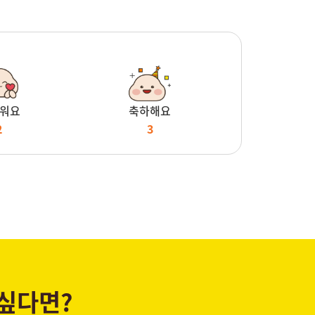
워요
축하해요
2
3
 싶다면?