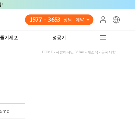
!
1577 - 3653
상담 예약
줄기세포
성공기
HOME - 지방하나만 365mc - 새소식 - 공지사항
5mc