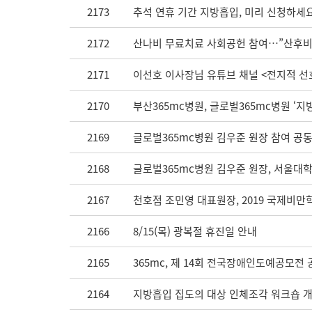
2173
추석 연휴 기간 지방흡입, 미리 신청하세요
2172
산나비 무료치료 사회공헌 참여…”산후비
2171
이선호 이사장님 유튜브 채널 <전지적 선호시
2170
부산365mc병원, 글로벌365mc병원 ‘
2169
글로벌365mc병원 김우준 원장 참여 공동 연구
2168
글로벌365mc병원 김우준 원장, 서울대
2167
천호점 조민영 대표원장, 2019 국제비만학술
2166
8/15(목) 광복절 휴진일 안내
2165
365mc, 제 14회 전국장애인도예공모전 
2164
지방흡입 집도의 대상 인체조각 워크숍 