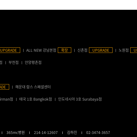
UPGRADE
ALL NEW 강남본점
확장
신촌점
UPGRADE
노원점
U
점
부천점
안양평촌점
ADE
해운대 람스 스페셜센터
irman점
태국 1호 Bangkok점
인도네시아 3호 Surabaya점
365mc병원
214-14-12607
김하진
02-3474-3657