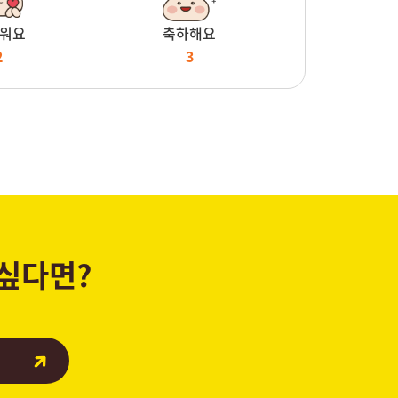
워요
축하해요
2
3
 싶다면?