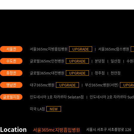
서울365mc지방흡입병원
UPGRADE
서울365mc람스병원
글로벌365mc인천병원
UPGRADE
분당점
일산점
수원
글로벌365mc대전병원
UPGRADE
청주점
천안점
대구365mc병원
UPGRADE
부산365mc병원(서면)
UPGR
인도네시아 1호 자카르타 Selatan점
인도네시아 2호 자카르타 Sud
미국 LA점
NEW
서울365mc지방흡입병원
서울시 서초구 서초중앙로 126