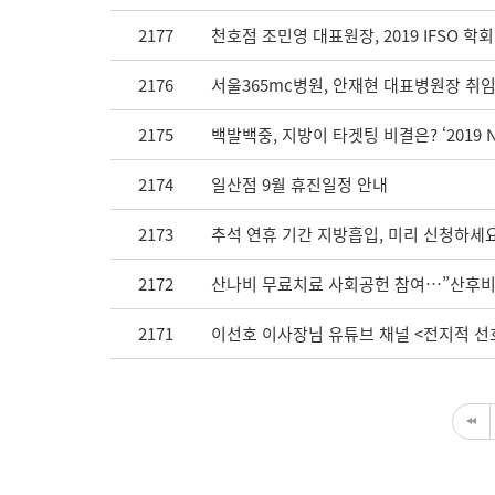
2177
천호점 조민영 대표원장, 2019 IFSO 학
2176
서울365mc병원, 안재현 대표병원장 취
2175
백발백중, 지방이 타겟팅 비결은? ‘2019 
2174
일산점 9월 휴진일정 안내
2173
추석 연휴 기간 지방흡입, 미리 신청하세요
2172
산나비 무료치료 사회공헌 참여…”산후비
2171
이선호 이사장님 유튜브 채널 <전지적 선호시