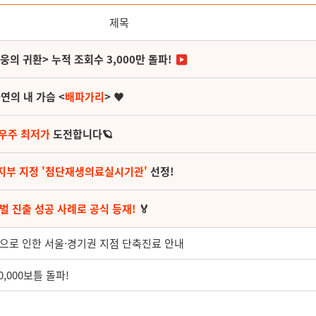
제목
영웅의 귀환> 누적 조회수 3,000만 돌파!
연의 내 가슴 <
배파가리
> ♥
 우주 최저가
도전합니다🪐
지부 지정 '첨단재생의료실시기관'
선정!
벌 진출 성공 사례로 공식 등재!
🏅
교육으로 인한 서울·경기권 지점 단축진료 안내
,000보틀 돌파!