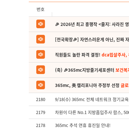
번호
🎉 2026년 최고 흥행작 <줄지: 사라진 
[전국확장🎉] 자연스러운게 아닌, 진짜 자
직원들도 놀란 파격 결정!
dca밉살주사,
(축) 🎉365mc지방줄기세포센터
보건복
365mc, 美 캘리포니아 주정부 선정
글로
2180
9/18(수) 365mc 전체 네트워크 정기
2179
차원이 다른 No.1 지방흡입주사 람스, 500
2178
365mc 추석 연휴 휴진일 안내!