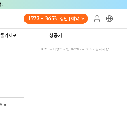
!
1577 - 3653
상담 예약
줄기세포
성공기
HOME - 지방하나만 365mc - 새소식 - 공지사항
5mc