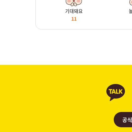
기대돼요
11
공식