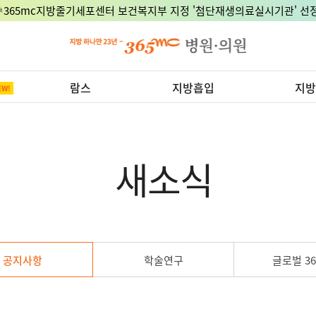
🎉365mc지방줄기세포센터 보건복지부 지정 '첨단재생의료실시기관' 선정
람스
지방흡입
지방
새소식
공지사항
학술연구
글로벌 36