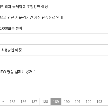
사비만외과 국제학회 초청강연 예정
교육으로 인한 서울·경기권 지점 단축진료 안내
,000보틀 돌파!
회 초청강연 예정
임
NEW 영상 캠페인 공개!’
185
186
187
188
189
190
191
192
193