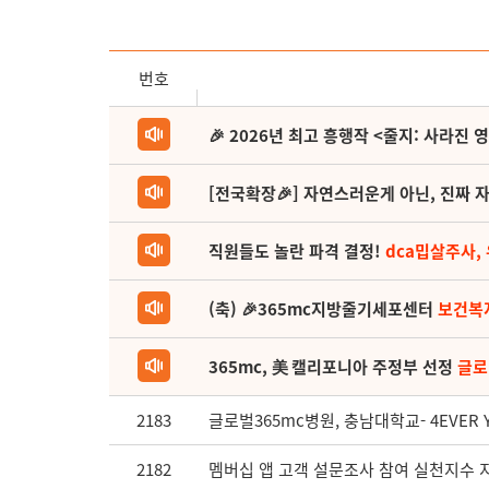
번호
🎉 2026년 최고 흥행작 <줄지: 사라진 
[전국확장🎉] 자연스러운게 아닌, 진짜 자
직원들도 놀란 파격 결정!
dca밉살주사,
(축) 🎉365mc지방줄기세포센터
보건복
365mc, 美 캘리포니아 주정부 선정
글로
2183
글로벌365mc병원, 충남대학교- 4EVER 
2182
멤버십 앱 고객 설문조사 참여 실천지수 지급