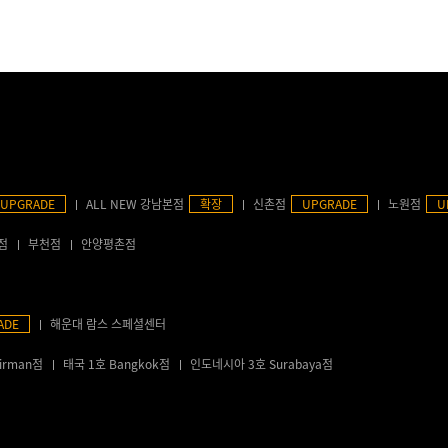
UPGRADE
ALL NEW 강남본점
확장
신촌점
UPGRADE
노원점
U
점
부천점
안양평촌점
ADE
해운대 람스 스페셜센터
irman점
태국 1호 Bangkok점
인도네시아 3호 Surabaya점