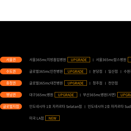
서울365mc지방흡입병원
UPGRADE
서울365mc람스병원
글로벌365mc인천병원
UPGRADE
분당점
일산점
수원
글로벌365mc대전병원
UPGRADE
청주점
천안점
대구365mc병원
UPGRADE
부산365mc병원(서면)
UPGR
인도네시아 1호 자카르타 Selatan점
인도네시아 2호 자카르타 Sud
미국 LA점
NEW