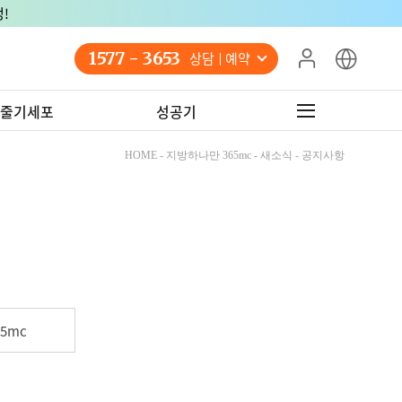
!
1577 - 3653
상담 예약
줄기세포
성공기
HOME - 지방하나만 365mc - 새소식 - 공지사항
5mc