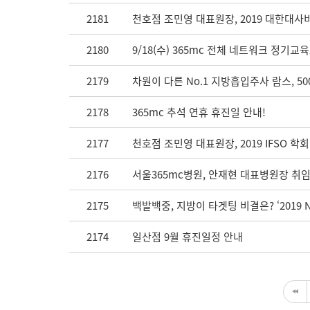
2181
천호점 조민영 대표원장, 2019 대한대
2180
9/18(수) 365mc 전체 네트워크 정기
2179
차원이 다른 No.1 지방흡입주사 람스, 500
2178
365mc 추석 연휴 휴진일 안내!
2177
천호점 조민영 대표원장, 2019 IFSO 학
2176
서울365mc병원, 안재현 대표병원장 취
2175
백발백중, 지방이 타겟팅 비결은? ‘2019 
2174
일산점 9월 휴진일정 안내