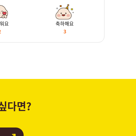
워요
축하해요
2
3
 싶다면?