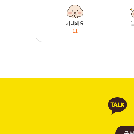
기대돼요
11
공식