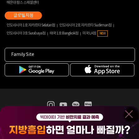
해운대 람스 스페셜센터
인도네시아 1호 자카르타 Selatan점
인도네시아 2호 자카르타 Sudirman점
인도네시아 3호 Surabaya점
태국 1호 Bangkok점
미국 LA점
NEW
Family Site
365mc 병·의원 이용약관
홈페이지 이용약관
개인정보처리방침
비급여진료수가
증명서발급
인재채용
(주)365mcㅣ서울특별시 서초구 서초대로52길 7, 3~4층(서초동, 제일빌딩)