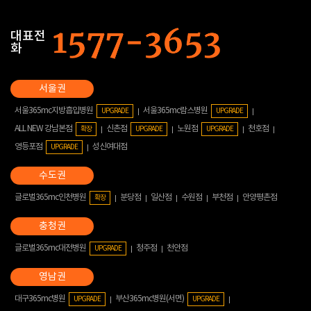
대표전
화
서울365mc지방흡입병원
서울365mc람스병원
UPGRADE
UPGRADE
ALL NEW 강남본점
신촌점
노원점
천호점
확장
UPGRADE
UPGRADE
영등포점
성신여대점
UPGRADE
글로벌365mc인천병원
분당점
일산점
수원점
부천점
안양평촌점
확장
글로벌365mc대전병원
청주점
천안점
UPGRADE
대구365mc병원
부산365mc병원(서면)
UPGRADE
UPGRADE