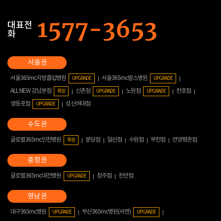
대표전
화
서울365mc지방흡입병원
서울365mc람스병원
UPGRADE
UPGRADE
ALL NEW 강남본점
신촌점
노원점
천호점
확장
UPGRADE
UPGRADE
영등포점
성신여대점
UPGRADE
글로벌365mc인천병원
분당점
일산점
수원점
부천점
안양평촌점
확장
글로벌365mc대전병원
청주점
천안점
UPGRADE
대구365mc병원
부산365mc병원(서면)
UPGRADE
UPGRADE