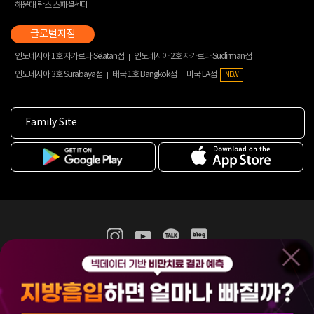
해운대 람스 스페셜센터
인도네시아 1호 자카르타 Selatan점
인도네시아 2호 자카르타 Sudirman점
인도네시아 3호 Surabaya점
태국 1호 Bangkok점
미국 LA점
NEW
Family Site
365mc 병·의원 이용약관
홈페이지 이용약관
개인정보처리방침
비급여진료수가
증명서발급
인재채용
(주)365mcㅣ서울특별시 서초구 서초대로52길 7, 3~4층(서초동, 제일빌딩)