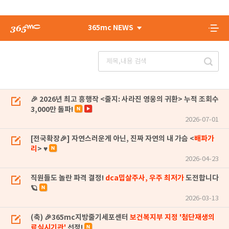
365mc NEWS
🎉 2026년 최고 흥행작 <줄지: 사라진 영웅의 귀환> 누적 조회수
3,000만 돌파!
2026-07-01
[전국확장🎉] 자연스러운게 아닌, 진짜 자연의 내 가슴 <
배파가
리
> ♥
2026-04-23
직원들도 놀란 파격 결정!
dca밉살주사, 우주 최저가
도전합니다
🪐
2026-03-13
(축) 🎉365mc지방줄기세포센터
보건복지부 지정 '첨단재생의
료실시기관'
선정!