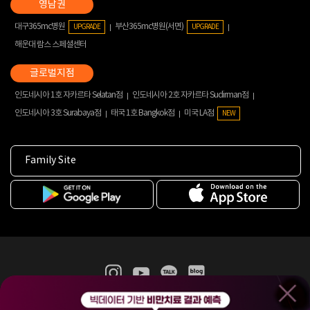
대구365mc병원
부산365mc병원(서면)
UPGRADE
UPGRADE
해운대 람스 스페셜센터
인도네시아 1호 자카르타 Selatan점
인도네시아 2호 자카르타 Sudirman점
인도네시아 3호 Surabaya점
태국 1호 Bangkok점
미국 LA점
NEW
Family Site
365mc 병·의원 이용약관
홈페이지 이용약관