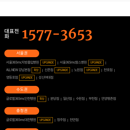
대표전
화
서울365mc지방흡입병원
서울365mc람스병원
UPGRADE
UPGRADE
ALL NEW 강남본점
신촌점
노원점
천호점
확장
UPGRADE
UPGRADE
영등포점
성신여대점
UPGRADE
글로벌365mc인천병원
분당점
일산점
수원점
부천점
안양평촌점
확장
글로벌365mc대전병원
청주점
천안점
UPGRADE