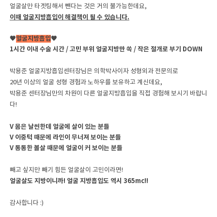
얼굴살만 타겟팅해서 뺀다는 것은 거의 불가능한데요,
이때 얼굴지방흡입이 해결책이 될 수 있습니다.
🧡
얼굴지방흡입
🧡
1시간 이내 수술 시간 / 고민 부위 얼굴지방만 쏙 / 작은 절개로 부기 DOWN
박용준 얼굴지방흡입센터장님은 의학박사이자 성형외과 전문의로
20년 이상의 얼굴 성형 경험과 노하우를 보유하고 계신데요,
박용준 센터장님만의 차원이 다른 얼굴지방흡입을 직접 경험해 보시기 바랍니
다!
V 몸은 날씬한데 얼굴에 살이 있는 분들
V 이중턱 때문에 라인이 무너져 보이는 분들
V 통통한 볼살 때문에 얼굴이 커 보이는 분들
빼고 싶지만 빼기 힘든 얼굴살이 고민이라면!
얼굴살도 지방이니까! 얼굴 지방흡입도 역시 365mc!!
감사합니다 :)