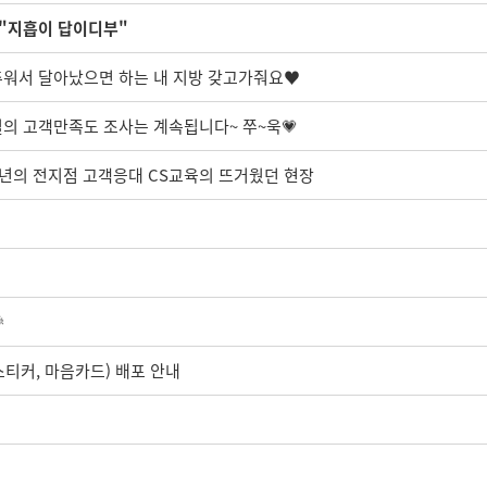
 "지흡이 답이디부"
: 추워서 달아났으면 하는 내 지방 갖고가줘요♥
실의 고객만족도 조사는 계속됩니다~ 쭈~욱💗
3년의 전지점 고객응대 CS교육의 뜨거웠던 현장

 스티커, 마음카드) 배포 안내