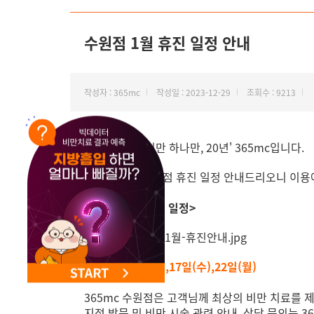
NEW 교대 지방줄기세포센터 오픈
수원점 1월 휴진 일정 안내
작성자 : 365mc
작성일 : 2023-12-29
조회수 : 9213
안녕하세요. '비만 하나만, 20년' 365mc입니다.
1월 365mc 수원점 휴진 일정 안내드리오니 이
<수원점 1월 휴진 일정>
1일(월),10일(수),17일(수),22일(월)
365mc 수원점은 고객님께 최상의 비만 치료를 
지점 방문 및 비만 시술 관련 안내, 상담 문의는 