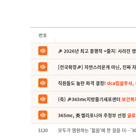
번호
🎉 2026년 최고 흥행작 <줄지: 사라진 
[전국확장🎉] 자연스러운게 아닌, 진짜 자
직원들도 놀란 파격 결정!
dca밉살주사,
(축) 🎉365mc지방줄기세포센터
보건복
365mc, 美 캘리포니아 주정부 선정
글로
3120
모두가 염원하는 '젊음'에 한 걸음 더…'