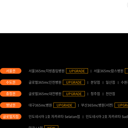
서울365mc지방흡입병원
UPGRADE
서울365mc람스병원
글로벌365mc인천병원
UPGRADE
분당점
일산점
수원
글로벌365mc대전병원
UPGRADE
청주점
천안점
대구365mc병원
UPGRADE
부산365mc병원(서면)
UPGR
인도네시아 1호 자카르타 Selatan점
인도네시아 2호 자카르타 Sud