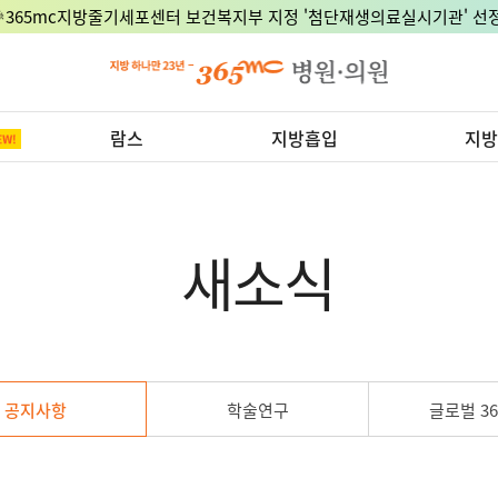
🎉365mc지방줄기세포센터 보건복지부 지정 '첨단재생의료실시기관' 선정
람스
지방흡입
지방
새소식
공지사항
학술연구
글로벌 36