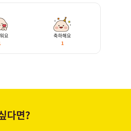
워요
축하해요
1
1
 싶다면?