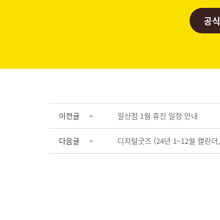
공식
이전글
일산점 1월 휴진 일정 안내
다음글
디지털굿즈 (24년 1~12월 캘린더,