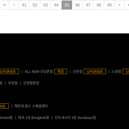
91
92
93
94
95
96
97
98
99
UPGRADE
ALL NEW 강남본점
확장
신촌점
UPGRADE
노원점
U
점
부천점
안양평촌점
ADE
해운대 람스 스페셜센터
irman점
태국 1호 Bangkok점
인도네시아 3호 Surabaya점