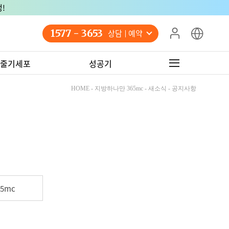
!
1577 - 3653
상담 예약
줄기세포
성공기
HOME - 지방하나만 365mc - 새소식 - 공지사항
5mc