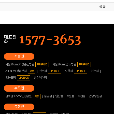
목록
대표전
화
서울365mc지방흡입병원
서울365mc람스병원
UPGRADE
UPGRADE
ALL NEW 강남본점
신촌점
노원점
천호점
확장
UPGRADE
UPGRADE
영등포점
성신여대점
UPGRADE
글로벌365mc인천병원
분당점
일산점
수원점
부천점
안양평촌점
확장