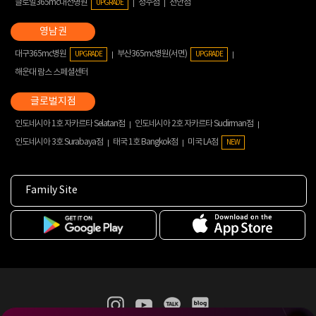
글로벌365mc대전병원
청주점
천안점
UPGRADE
대구365mc병원
부산365mc병원(서면)
UPGRADE
UPGRADE
해운대 람스 스페셜센터
인도네시아 1호 자카르타 Selatan점
인도네시아 2호 자카르타 Sudirman점
인도네시아 3호 Surabaya점
태국 1호 Bangkok점
미국 LA점
NEW
Family Site