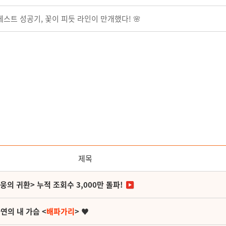
베스트 성공기, 꽃이 피듯 라인이 만개했다! 🌸
제목
영웅의 귀환> 누적 조회수 3,000만 돌파!
연의 내 가슴 <
배파가리
> ♥