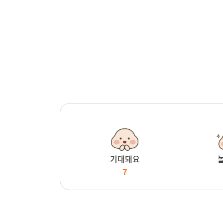
기대돼요
7