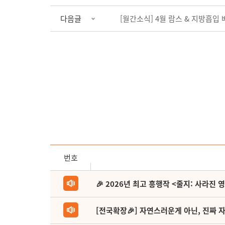
다음글
[월간소식] 4월 람스 & 지방흡입 
번호
🎉 2026년 최고 흥행작 <줄지: 사라진 
[전국확장🎉] 자연스러운게 아닌, 진짜 자