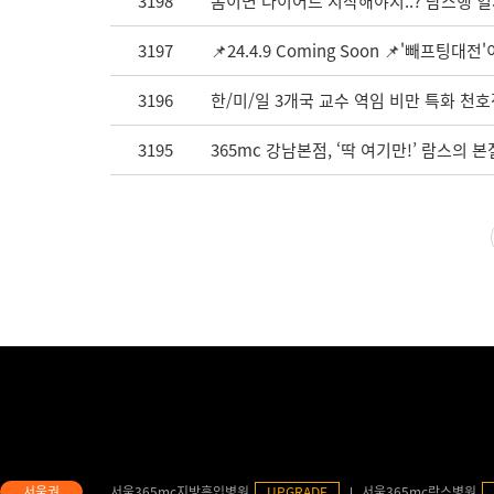
3198
봄이면 다이어트 시작해야지..? 람스행 열
3197
📌24.4.9 Coming Soon 📌'빼프팅대
3196
한/미/일 3개국 교수 역임 비만 특화 천호
3195
365mc 강남본점, ‘딱 여기만!’ 람스의
서울365mc지방흡입병원
UPGRADE
서울365mc람스병원