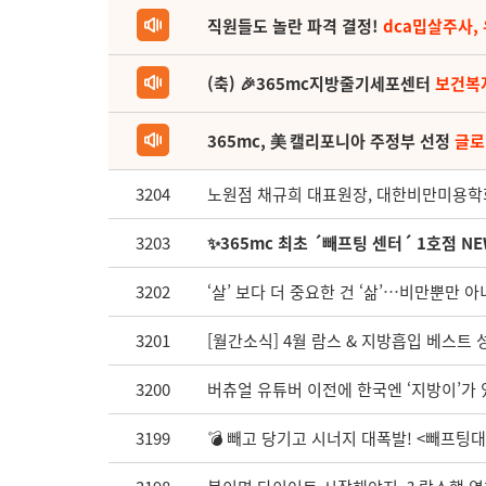
직원들도 놀란 파격 결정!
dca밉살주사,
(축) 🎉365mc지방줄기세포센터
보건복
365mc, 美 캘리포니아 주정부 선정
글로
3204
노원점 채규희 대표원장, 대한비만미용학회
3203
✨365mc 최초 ´빼프팅 센터´ 1호점 NE
3202
‘살’ 보다 더 중요한 건 ‘삶’…비만뿐만
3201
[월간소식] 4월 람스 & 지방흡입 베스트 
3200
버츄얼 유튜버 이전에 한국엔 ‘지방이’가 
3199
💣 빼고 당기고 시너지 대폭발! <빼프팅