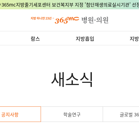
🎉365mc지방줄기세포센터 보건복지부 지정 '첨단재생의료실시기관' 선정
람스
지방흡입
지방
새소식
공지사항
학술연구
글로벌 36