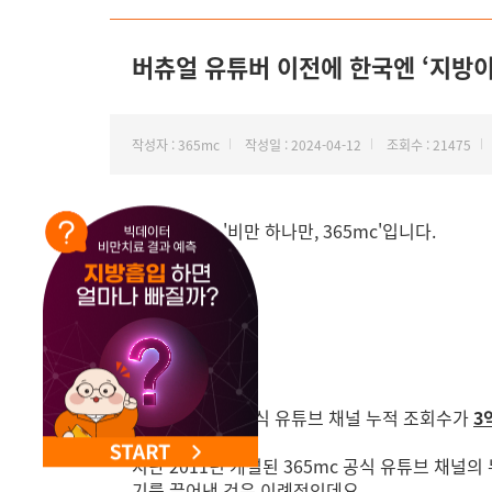
NEW 교대 지방줄기세포센터 오픈
버츄얼 유튜버 이전에 한국엔 ‘지방이
작성자 : 365mc
작성일 : 2024-04-12
조회수 : 21475
안녕하세요. '비만 하나만, 365mc'입니다.
(속보)
365mc 공식 유튜브 채널 누적 조회수가
3
지난 2011년 개설된 365mc 공식 유튜브 채널
기를 끌어낸 것은 이례적인데요.