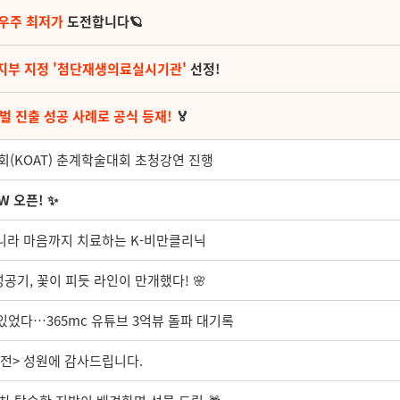
 우주 최저가
도전합니다🪐
지부 지정 '첨단재생의료실시기관'
선정!
벌 진출 성공 사례로 공식 등재!
🏅
(KOAT) 춘계학술대회 초청강연 진행
W 오픈! ✨
 아니라 마음까지 치료하는 K-비만클리닉
성공기, 꽃이 피듯 라인이 만개했다! 🌸
있었다…365mc 유튜브 3억뷰 돌파 대기록
대전> 성원에 감사드립니다.