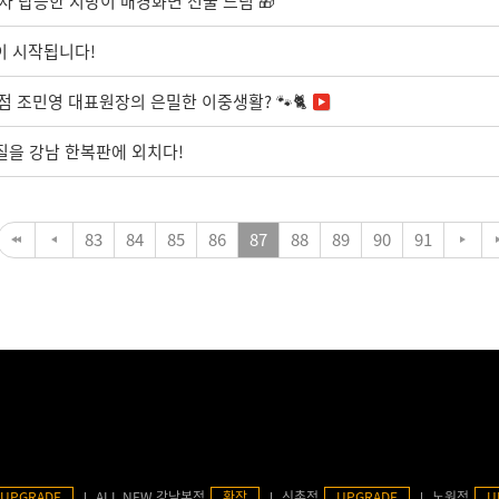
차 탑승한 지방이 배경화면 선물 드림 🎁
전'이 시작됩니다!
점 조민영 대표원장의 은밀한 이중생활? 🐾🐈
 본질을 강남 한복판에 외치다!
83
84
85
86
87
88
89
90
91
UPGRADE
ALL NEW 강남본점
확장
신촌점
UPGRADE
노원점
U