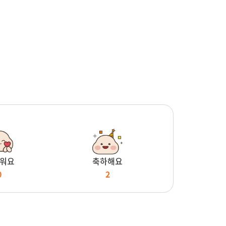
워요
축하해요
0
2