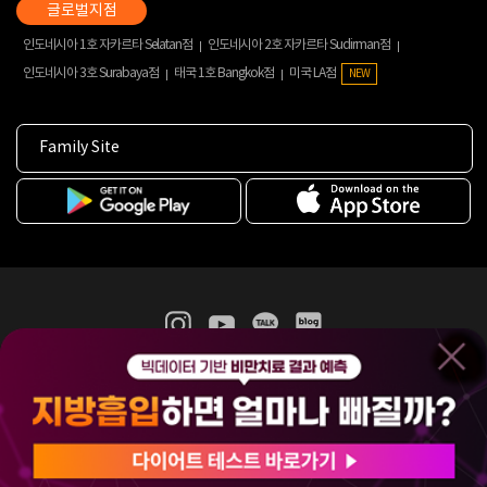
인도네시아 1호 자카르타 Selatan점
인도네시아 2호 자카르타 Sudirman점
인도네시아 3호 Surabaya점
태국 1호 Bangkok점
미국 LA점
NEW
Family Site
365mc 병·의원 이용약관
홈페이지 이용약관
개인정보처리방침
비급여진료수가
증명서발급
인재채용
(주)365mcㅣ서울특별시 서초구 서초대로52길 7, 3~4층(서초동, 제일빌딩)
120-87-04354ㅣ김남철
COPYRIGHT(C) 2025 365mc. ALL RIGHTS RESERVED.