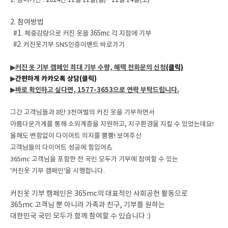
1. 참여기간 : 2024년 11월 11일(월) - 12월 14일(토)
2. 참여방법
#1.
체중감량으로 커진 옷을 365mc 각 지점에 기부
#2.
커진옷기부 SNS인증이벤트 바로가기
▶
커진 옷 기부 캠페인 최대 기부 수량, 혜택 전화문의 신청
(클릭)
▶
간편하게 카카오톡 상담(클릭)
▶
바로 확인하고 싶다면, 1577-3653으로 연락 부탁드립니다.
그간 고객님들과 8만 3천여벌의 커진 옷을 기부하면서
아름다운가게를 통해 소외계층을 지원하고, 지구환경을 지킬 수 있었는데요!
올해도 변함없이 다이어트 의지를 뿜뿜! 보여주신
💪
고객님들의 다이어트 성공에 힘입어
365mc 고객님을 포함한 전 국민 모두가 기부에 참여할 수 있는
'커진옷 기부 캠페인'을 시행합니다.
커진옷 기부 캠페인은 365mc의 대표적인 사회공헌 활동으로
365mc 고객님 뿐 아니라 가족과 친구, 기부를 원하는
대한민국 국민 모두가 함께 참여할 수 있습니다 :)