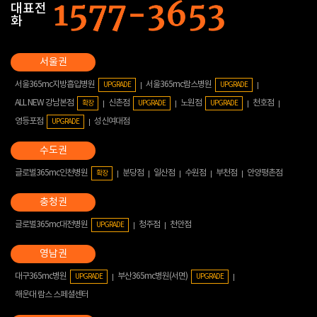
대표전
화
서울365mc지방흡입병원
서울365mc람스병원
UPGRADE
UPGRADE
ALL NEW 강남본점
신촌점
노원점
천호점
확장
UPGRADE
UPGRADE
영등포점
성신여대점
UPGRADE
글로벌365mc인천병원
분당점
일산점
수원점
부천점
안양평촌점
확장
글로벌365mc대전병원
청주점
천안점
UPGRADE
대구365mc병원
부산365mc병원(서면)
UPGRADE
UPGRADE
해운대 람스 스페셜센터