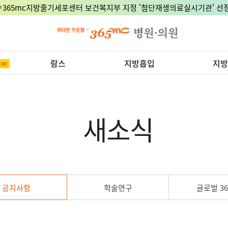
🎉365mc지방줄기세포센터 보건복지부 지정 '첨단재생의료실시기관' 선정
람스
지방흡입
지방
새소식
공지사항
학술연구
글로벌 36