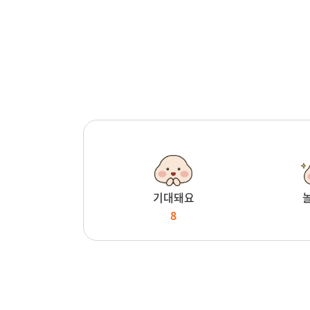
기대돼요
8