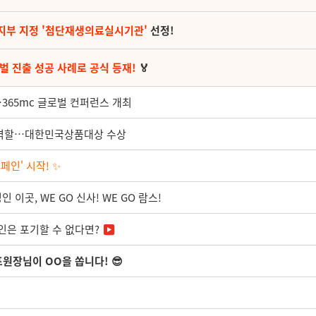
지부 지정 '첨단재생의료실시기관'
선정!
벌 진출 성공 사례로 공식 등재!
🏅
365mc 글로벌 컨퍼런스 개최
적 역할…대한민국상품대상 수상
인' 시작! ✨
 이곳, WE GO 신사! WE GO 람스!
인은 포기할 수 없다면?
표원장님이 OO을 쏩니다! 😎