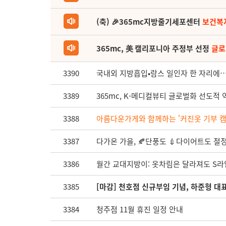
(축) 🎉365mc지방줄기세포센터
보건복
365mc, 美 캘리포니아 주정부 선정
글로
3390
국내외 지방흡입•람스 일인자 한 자리에…
3389
365mc, K-메디컬뷰티 글로벌화 선도
3388
아름다운가게와 함께하는 '커진옷 기부 캠페
3387
다가온 가을, 🍂단풍도 💉다이어트도 절정인
3386
월간 교대지방이: 옷차림은 달라져도 S라
3385
[마감] 천호점 신규부임 기념, 하준형 대
3384
청주점 11월 휴진 일정 안내