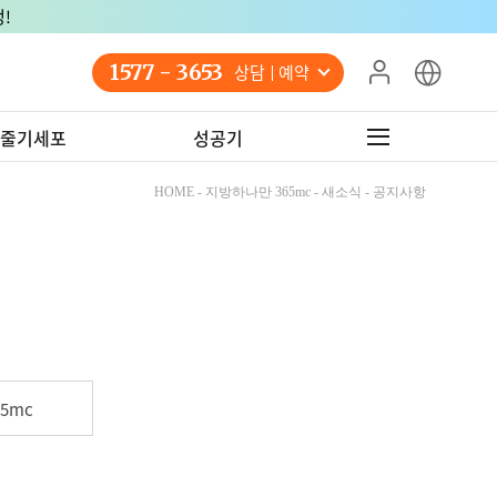
!
1577 - 3653
상담 예약
줄기세포
성공기
HOME - 지방하나만 365mc - 새소식 - 공지사항
5mc