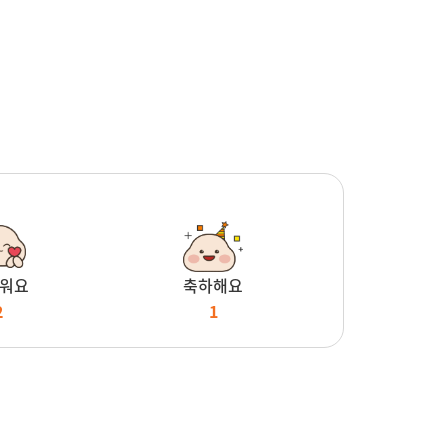
워요
축하해요
2
1