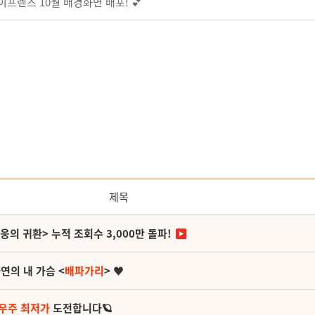
이프렌즈 10월 배경화면 배포! 💕
제목
영웅의 귀환> 누적 조회수 3,000만 돌파!
연의 내 가슴 <
배파가리
> ♥
 우주 최저가
도전합니다🪐