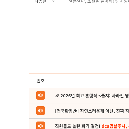
다음글
별똥별아, 소원을 들어줘! ✨ 지방
번호
🎉 2026년 최고 흥행작 <줄지: 사라진 
[전국확장🎉] 자연스러운게 아닌, 진짜 자
직원들도 놀란 파격 결정!
dca밉살주사,