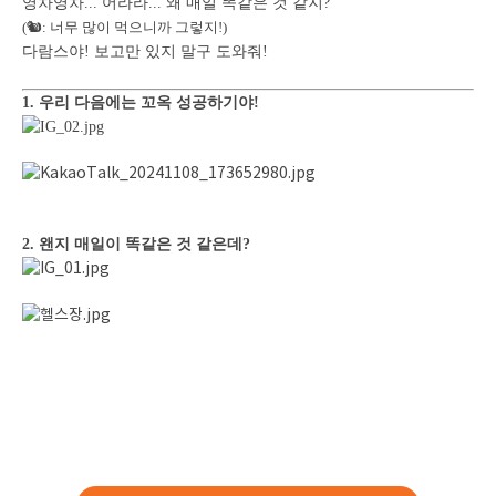
영차영차... 어라라... 왜 매일 똑같은 것 같지?
(🐿: 너무 많이 먹으니까 그렇지!)
다람스야! 보고만 있지 말구 도와줘!
1. 우리 다음에는 꼬옥 성공하기야!
2. 왠지 매일이 똑같은 것 같은데?