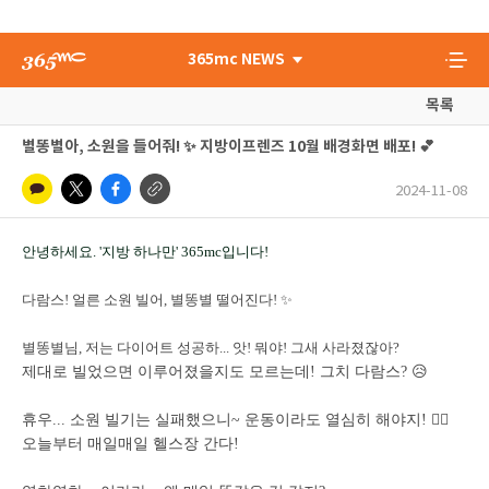
365mc NEWS
목록
별똥별아, 소원을 들어줘! ✨ 지방이프렌즈 10월 배경화면 배포! 💕
2024-11-08
안녕하세요. '지방 하나만' 365mc입니다!
다람스! 얼른 소원 빌어, 별똥별 떨어진다! ✨
별똥별님, 저는 다이어트 성공하... 앗! 뭐야! 그새 사라졌잖아?
제대로 빌었으면 이루어졌을지도 모르는데! 그치 다람스? 😥
휴우... 소원 빌기는 실패했으니~ 운동이라도 열심히 해야지! 🏃‍♀️
오늘부터 매일매일 헬스장 간다!