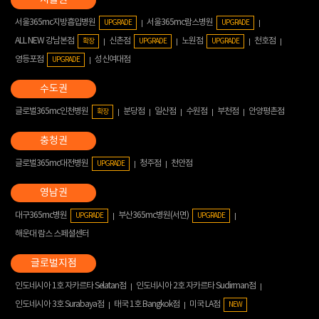
서울365mc지방흡입병원
서울365mc람스병원
UPGRADE
UPGRADE
ALL NEW 강남본점
신촌점
노원점
천호점
확장
UPGRADE
UPGRADE
영등포점
성신여대점
UPGRADE
글로벌365mc인천병원
분당점
일산점
수원점
부천점
안양평촌점
확장
글로벌365mc대전병원
청주점
천안점
UPGRADE
대구365mc병원
부산365mc병원(서면)
UPGRADE
UPGRADE
해운대 람스 스페셜센터
인도네시아 1호 자카르타 Selatan점
인도네시아 2호 자카르타 Sudirman점
인도네시아 3호 Surabaya점
태국 1호 Bangkok점
미국 LA점
NEW