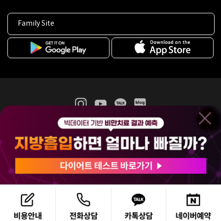
Family Site
365mc 병·의원 이용약관
홈페이지 이용약관
개인정보처리방침
비급여진료수가
증명서발급
인재채용
(주)365mcㅣ서울특별시 서초구 서초대로52길 7, 3~4층(서초동, 제일빌딩)
120-87-04354ㅣ김남철
COPYRIGHT(C) 2025 365mc. ALL RIGHTS RESERVED.