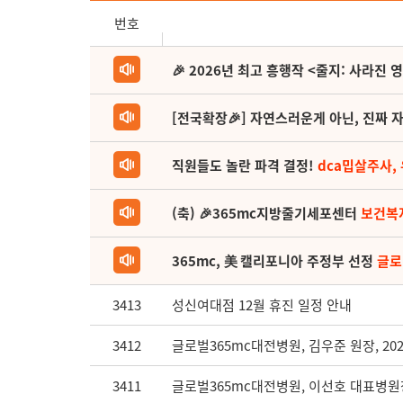
번호
🎉 2026년 최고 흥행작 <줄지: 사라진 
[전국확장🎉] 자연스러운게 아닌, 진짜 자
직원들도 놀란 파격 결정!
dca밉살주사,
(축) 🎉365mc지방줄기세포센터
보건복
365mc, 美 캘리포니아 주정부 선정
글로
3413
성신여대점 12월 휴진 일정 안내
3412
글로벌365mc대전병원, 김우준 원장, 2024 G
3411
글로벌365mc대전병원, 이선호 대표병원장, 202