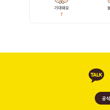
기대돼요
7
공식