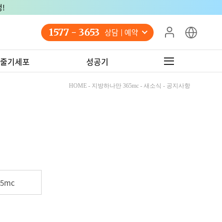
!
1577 - 3653
상담 예약
줄기세포
성공기
HOME - 지방하나만 365mc - 새소식 - 공지사항
5mc