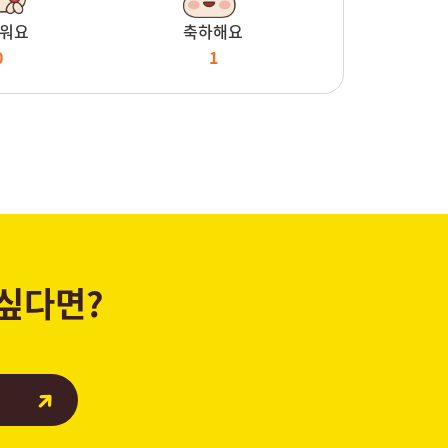
워요
축하해요
0
1
 싶다면?