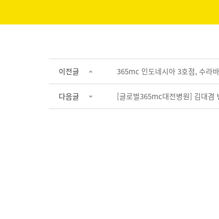
이전글
365mc 인도네시아 3호점, 수라바
다음글
[글로벌365mc대전병원] 김대겸