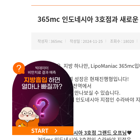
NEW 교대 지방줄기세포센터 오픈
365mc 인도네시아 3호점과 새로운
작성자 : 365mc
작성일 : 2024-11-25
조회수 : 18020
안녕하세요, 지방 하나만, LipoManiac 365mc
365mc의 글로벌 성장은 현재진행형입니다!
이제 인도네시아 전역에서
365mc의 광고를 만나보실 수 있습니다.
365mc의 세 번째 인도네시아 지점인 수라바야 
🧡
365mc 인도네시아 3호점 그랜드 오프닝
🧡
365mc 인도네시아 3호점인 수라바야 지점은