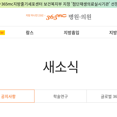
🎉365mc지방줄기세포센터 보건복지부 지정 '첨단재생의료실시기관' 선정
람스
지방흡입
지방
새소식
공지사항
학술연구
글로벌 36