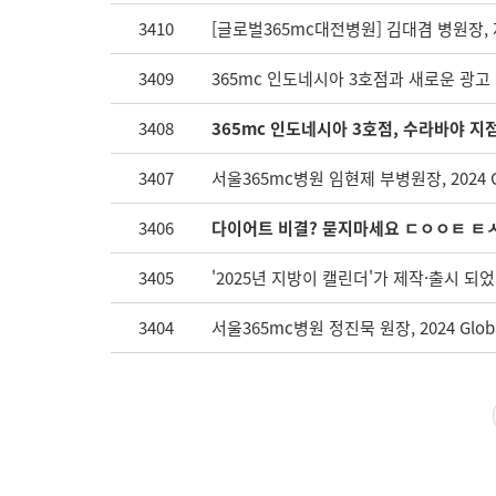
3410
[글로벌365mc대전병원] 김대겸 병원장
3409
365mc 인도네시아 3호점과 새로운 광고
3408
365mc 인도네시아 3호점, 수라바야 지점
3407
서울365mc병원 임현제 부병원장, 2024 Glob
3406
다이어트 비결? 묻지마세요 ㄷㅇㅇㅌ ㅌㅅ
3405
'2025년 지방이 캘린더'가 제작·출시 되었
3404
서울365mc병원 정진묵 원장, 2024 Global