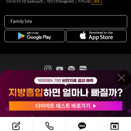
인도네시아 3호 Surabaya점
태국 1호 Bangkok점
미국 LA점
NEW
Family Site
365mc 병·의원 이용약관
홈페이지 이용약관
개인정보처리방침
비급여진료수가
증명서발급
인재채용
(주)365mcㅣ서울특별시 서초구 서초대로52길 7, 3~4층(서초동, 제일빌딩)
120-87-04354ㅣ김남철
COPYRIGHT(C) 2025 365mc. ALL RIGHTS RESERVED.