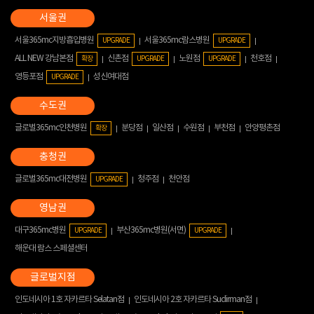
서울365mc지방흡입병원
서울365mc람스병원
UPGRADE
UPGRADE
ALL NEW 강남본점
신촌점
노원점
천호점
확장
UPGRADE
UPGRADE
영등포점
성신여대점
UPGRADE
글로벌365mc인천병원
분당점
일산점
수원점
부천점
안양평촌점
확장
글로벌365mc대전병원
청주점
천안점
UPGRADE
대구365mc병원
부산365mc병원(서면)
UPGRADE
UPGRADE
해운대 람스 스페셜센터
인도네시아 1호 자카르타 Selatan점
인도네시아 2호 자카르타 Sudirman점