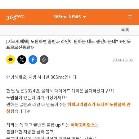
365mc NEWS
목록
[시크릿혜택] 노원하면 골반과 라인이 원하는 대로 생긴다는데? ✨단독
프로모션종료✨
2024-12-06
안녕하세요, 지방 하나만 365mc입니다.
한 달 남은 2024년,
올해도 다이어트 계획은 실패
하셨다구요?
노원점
이 있는데 뭐가 걱정이세요!
허파고리람스가 드디어 노원점에 런
원하는 골반과 라인 다 만들어주는
칭
했습니다🎉
쏙
up
허파고리람스
허리는
파고 골반은 볼륨
되는
는
불필요한 지방만 골라 뽑고,