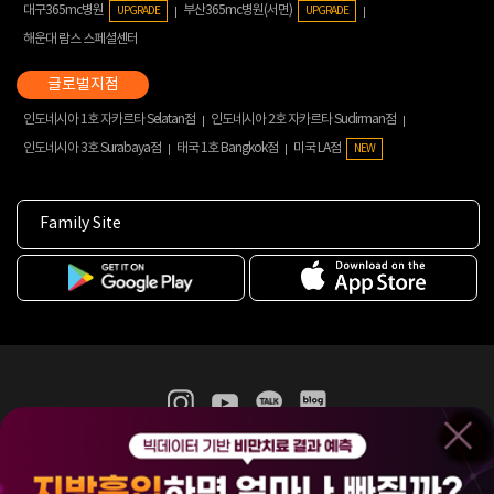
대구365mc병원
부산365mc병원(서면)
UPGRADE
UPGRADE
해운대 람스 스페셜센터
인도네시아 1호 자카르타 Selatan점
인도네시아 2호 자카르타 Sudirman점
인도네시아 3호 Surabaya점
태국 1호 Bangkok점
미국 LA점
NEW
Family Site
365mc 병·의원 이용약관
홈페이지 이용약관
개인정보처리방침
비급여진료수가
증명서발급
인재채용