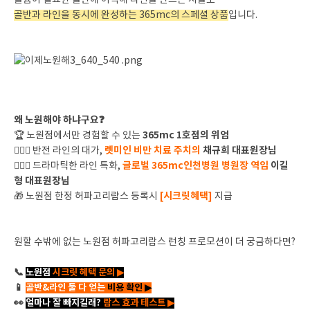
볼륨이 필요한 골반에 이식해 라인을 만드는 시술로
골반과 라인을 동시에 완성하는 365mc의 스페셜 상품
입니다.
왜 노원해야 하냐구요❓
365mc 1호점의 위엄
🏆 노원점에서만 경험할 수 있는
렛미인 비만 치료 주치의
채규희 대표원장님
👩🏻‍⚕ 반전 라인의 대가,
글로벌 365mc인천병원 병원장 역임
이길
👨🏻‍⚕ 드라마틱한 라인 특화,
형 대표원장님
[시크릿혜택]
🎁 노원점 한정 허파고리람스 등록시
지급
원할 수밖에 없는 노원점 허파고리람스 런칭 프로모션이 더 궁금하다면?
📞
노원점
시크릿 혜택
문의 ▶
📱
골반&라인
둘 다 얻는
비용 확인 ▶
👀
얼마나 잘 빠지길래?
람스 효과 테스트 ▶