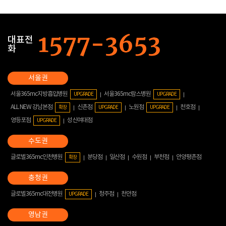
대표전
화
서울365mc지방흡입병원
서울365mc람스병원
UPGRADE
UPGRADE
ALL NEW 강남본점
신촌점
노원점
천호점
확장
UPGRADE
UPGRADE
영등포점
성신여대점
UPGRADE
글로벌365mc인천병원
분당점
일산점
수원점
부천점
안양평촌점
확장
글로벌365mc대전병원
청주점
천안점
UPGRADE