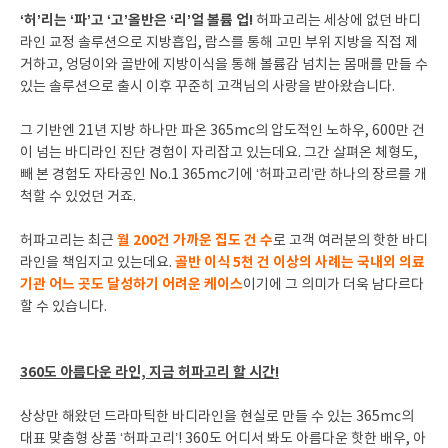
‘허’리는 ‘파’고 ‘고’올반은 ‘리’얼 볼륨 업!
허파고리는 세상에 없던 바디
라인 교정 솔루션으로 지방흡입, 람스를 통해 고민 부위 지방을 직접 제
거하고, 엉덩이와 골반에 지방이식을 통해 볼륨감 넘치는 몸매를 만들 수
있는 솔루션으로 출시 이후 꾸준히 고객님의 사랑을 받아왔습니다.
그 기반엔 21년 지방 하나만 파온 365mc의 압도적인 노하우, 600만 건
이 넘는 바디라인 진단 경험이 자리잡고 있는데요. 그간 살펴온 체형도,
빼 본 경험도 자타공인 No.1 365mc기에 ‘허파고리’란 하나의 장르를 개
척할 수 있었던 거죠.
월 200건 가까운 집도 건 수
허파고리는 최근
로 고객 여러분의 핫한 바디
골반 이식 5천 건 이상의 사례는 국내외 의료
라인을 책임지고 있는데요.
기관 어느 곳도 달성하기 어려운 케이스
이기에 그 의미가 더욱 남다르다
할 수 있습니다.
360도 아름다운 라인, 지금 허파고리 할 시간!
상상만 해왔던 드라마틱한 바디라인을 현실로 만들 수 있는 365mc의
대표 맞춤형 상품 ‘허파고리’! 360도 어디서 봐도 아름다운 핫한 배우, 아