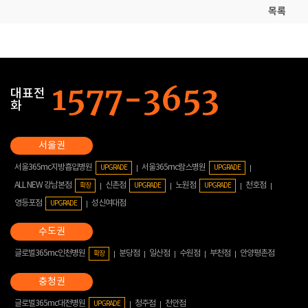
목록
대표전
화
서울365mc지방흡입병원
서울365mc람스병원
UPGRADE
UPGRADE
ALL NEW 강남본점
신촌점
노원점
천호점
확장
UPGRADE
UPGRADE
영등포점
성신여대점
UPGRADE
글로벌365mc인천병원
분당점
일산점
수원점
부천점
안양평촌점
확장
글로벌365mc대전병원
청주점
천안점
UPGRADE