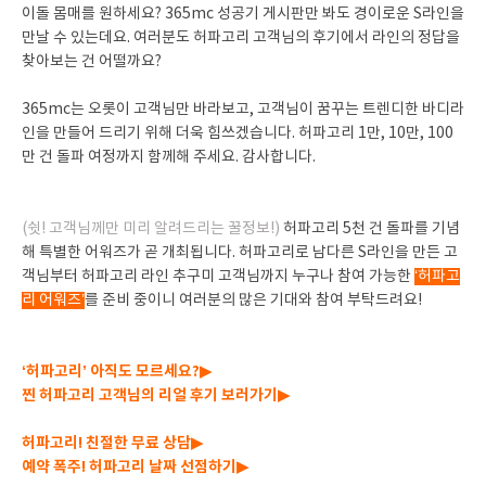
이돌 몸매를 원하세요? 365mc 성공기 게시판만 봐도 경이로운 S라인을
만날 수 있는데요. 여러분도 허파고리 고객님의 후기에서 라인의 정답을
찾아보는 건 어떨까요?
365mc는 오롯이 고객님만 바라보고, 고객님이 꿈꾸는 트렌디한 바디라
인을 만들어 드리기 위해 더욱 힘쓰겠습니다. 허파고리 1만, 10만, 100
만 건 돌파 여정까지 함께해 주세요. 감사합니다.
(쉿! 고객님께만 미리 알려드리는 꿀정보!)
허파고리 5천 건 돌파를 기념
해 특별한 어워즈가 곧 개최됩니다. 허파고리로 남다른 S라인을 만든 고
객님부터 허파고리 라인 추구미 고객님까지 누구나 참여 가능한
‘허파고
리 어워즈’
를 준비 중이니 여러분의 많은 기대와 참여 부탁드려요!
‘허파고리’ 아직도 모르세요?▶
찐 허파고리 고객님의 리얼 후기 보러가기▶
허파고리! 친절한 무료 상담▶
예약 폭주! 허파고리 날짜 선점하기▶