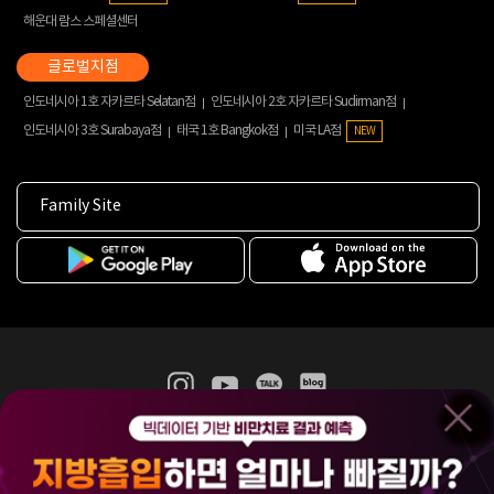
해운대 람스 스페셜센터
인도네시아 1호 자카르타 Selatan점
인도네시아 2호 자카르타 Sudirman점
인도네시아 3호 Surabaya점
태국 1호 Bangkok점
미국 LA점
NEW
Family Site
365mc 병·의원 이용약관
홈페이지 이용약관
개인정보처리방침
비급여진료수가
증명서발급
인재채용