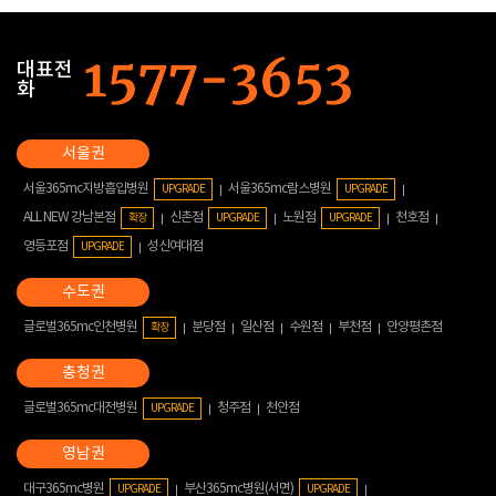
대표전
화
서울365mc지방흡입병원
서울365mc람스병원
UPGRADE
UPGRADE
ALL NEW 강남본점
신촌점
노원점
천호점
확장
UPGRADE
UPGRADE
영등포점
성신여대점
UPGRADE
글로벌365mc인천병원
분당점
일산점
수원점
부천점
안양평촌점
확장
글로벌365mc대전병원
청주점
천안점
UPGRADE
대구365mc병원
부산365mc병원(서면)
UPGRADE
UPGRADE