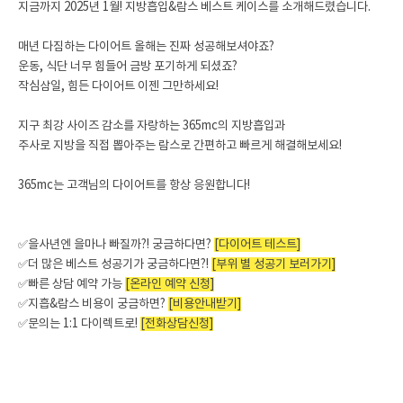
지금까지 2025년 1월! 지방흡입&람스 베스트 케이스를 소개해드렸습니다.
매년 다짐하는 다이어트 올해는 진짜 성공해보셔야죠?
운동, 식단 너무 힘들어 금방 포기하게 되셨죠?
작심삼일, 힘든 다이어트 이젠 그만하세요!
지구 최강 사이즈 감소를 자랑하는 365mc의 지방흡입과
주사로 지방을 직접 뽑아주는 람스로 간편하고 빠르게 해결해보세요!
365mc는 고객님의 다이어트를 항상 응원합니다!
✅을사년엔 을마나 빠질까?! 궁금하다면?
[다이어트 테스트]
✅더 많은 베스트 성공기가 궁금하다면?!
[부위 별 성공기 보러가기]
✅빠른 상담 예약 가능
[온라인 예약 신청]
✅지흡&람스 비용이 궁금하면?
[비용안내받기]
✅문의는 1:1 다이렉트로!
[전화상담신청]