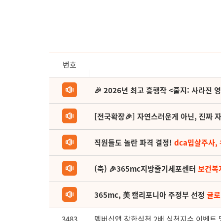
번호
🎉 2026년 최고 흥행작 <줄지: 사라진 
[전국확장🎉] 자연스러운게 아닌, 진짜 자
직원들도 놀란 파격 결정!
dca밉살주사,
(축) 🎉365mc지방줄기세포센터
보건복
365mc, 美 캘리포니아 주정부 선정
글로
3483
멤버십앱 참한실천 2배 실천지수 이벤트 및 