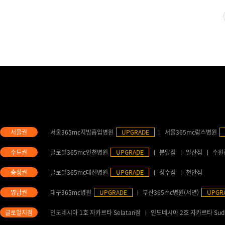
서울365mc지방흡입병원
UPGRADE
서울365mc람스병원
글로벌365mc인천병원
UPGRADE
분당점
일산점
수원
글로벌365mc대전병원
UPGRADE
청주점
천안점
대구365mc병원
UPGRADE
부산365mc병원(서면)
UPGR
인도네시아 1호 자카르타 Selatan점
인도네시아 2호 자카르타 Sud