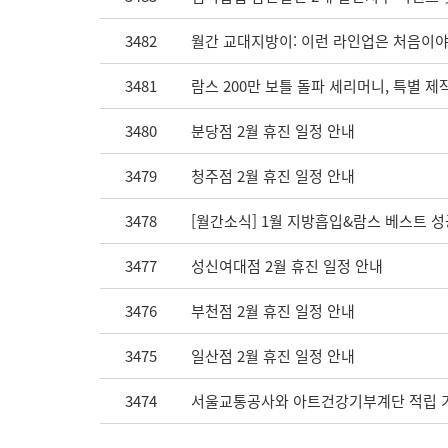
3482
월간 교대지방이: 이런 라인업은 처음이야
3481
람스 200만 보틀 돌파 세리머니, 특별 제
3480
분당점 2월 휴진 일정 안내
3479
청주점 2월 휴진 일정 안내
3478
[월간소식] 1월 지방흡입&람스 베스트 성
3477
성신여대점 2월 휴진 일정 안내
3476
부천점 2월 휴진 일정 안내
3475
일산점 2월 휴진 일정 안내
3474
서울교통공사와 아트건강기부계단 적립 