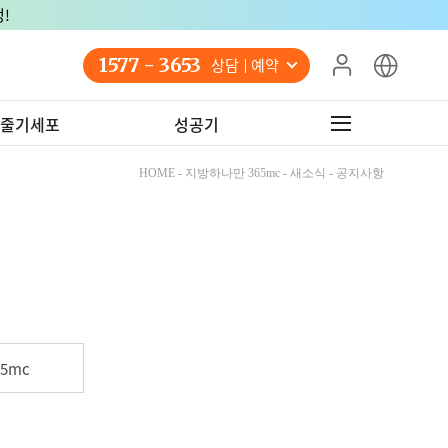
!
1577 - 3653
상담 예약
줄기세포
성공기
HOME - 지방하나만 365mc - 새소식 - 공지사항
5mc