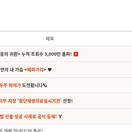
제목
영웅의 귀환> 누적 조회수 3,000만 돌파!
연의 내 가슴 <
배파가리
> ♥
 우주 최저가
도전합니다🪐
지부 지정 '첨단재생의료실시기관'
선정!
벌 진출 성공 사례로 공식 등재!
🏅
개편 안내(2/29 종료)