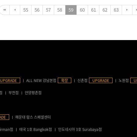
55
56
57
58
59
60
61
62
63
UPGRADE
ALL NEW 강남본점
확장
신촌점
UPGRADE
노원점
U
점
부천점
안양평촌점
ADE
해운대 람스 스페셜센터
irman점
태국 1호 Bangkok점
인도네시아 3호 Surabaya점