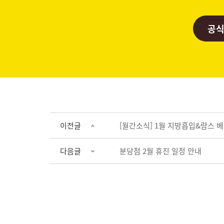
공식
이전글
[월간소식] 1월 지방흡입&람스 베
다음글
분당점 2월 휴진 일정 안내