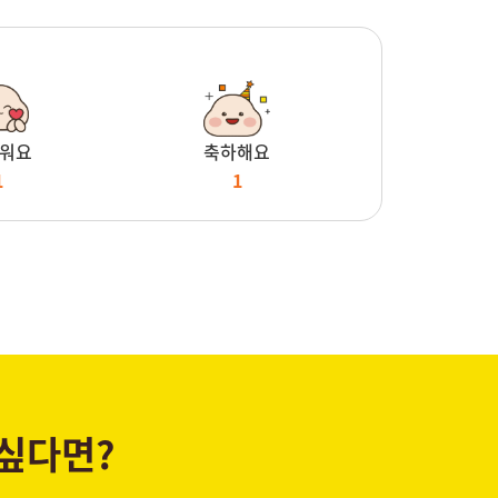
워요
축하해요
1
1
 싶다면?