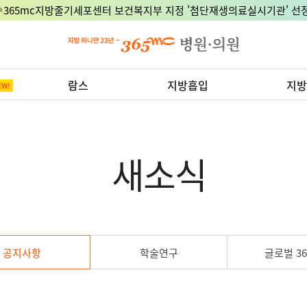
🎉365mc지방줄기세포센터 보건복지부 지정 '첨단재생의료실시기관' 선정
람스
지방흡입
지방
새소식
공지사항
학술연구
글로벌 36