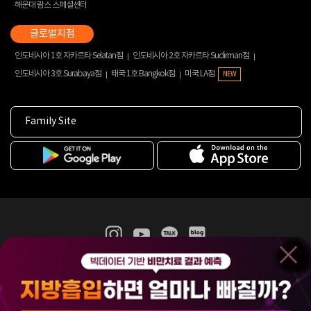
해운대 람스 스페셜센터
인도네시아 1호 자카르타 Selatan점
인도네시아 2호 자카르타 Sudirman점
인도네시아 3호 Surabaya점
태국 1호 Bangkok점
미국 LA점
NEW
Family Site
365mc 병·의원 이용약관
홈페이지 이용약관
개인정보처리방침
비급여진료수가
증명서발급
인재채용
(주)365mcㅣ서울특별시 서초구 서초대로52길 7, 3~4층(서초동, 제일빌딩)