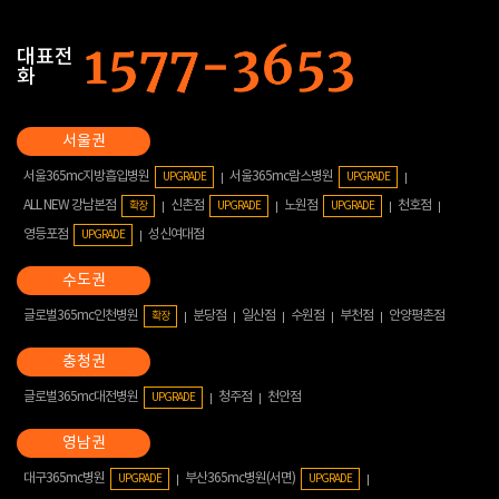
대표전
화
서울365mc지방흡입병원
서울365mc람스병원
UPGRADE
UPGRADE
ALL NEW 강남본점
신촌점
노원점
천호점
확장
UPGRADE
UPGRADE
영등포점
성신여대점
UPGRADE
글로벌365mc인천병원
분당점
일산점
수원점
부천점
안양평촌점
확장
글로벌365mc대전병원
청주점
천안점
UPGRADE
대구365mc병원
부산365mc병원(서면)
UPGRADE
UPGRADE