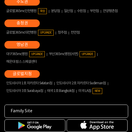
글로벌365mc인천병원
분당점
일산점
수원점
부천점
안양평촌점
확장
글로벌365mc대전병원
청주점
천안점
UPGRADE
대구365mc병원
부산365mc병원(서면)
UPGRADE
UPGRADE
해운대 람스 스페셜센터
인도네시아 1호 자카르타 Selatan점
인도네시아 2호 자카르타 Sudirman점
인도네시아 3호 Surabaya점
태국 1호 Bangkok점
미국 LA점
NEW
Family Site