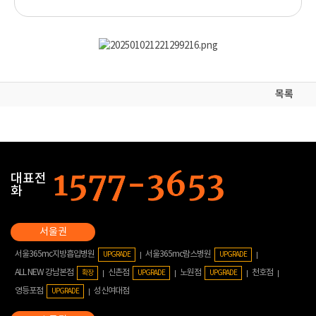
목록
대표전
화
서울365mc지방흡입병원
서울365mc람스병원
UPGRADE
UPGRADE
ALL NEW 강남본점
신촌점
노원점
천호점
확장
UPGRADE
UPGRADE
영등포점
성신여대점
UPGRADE