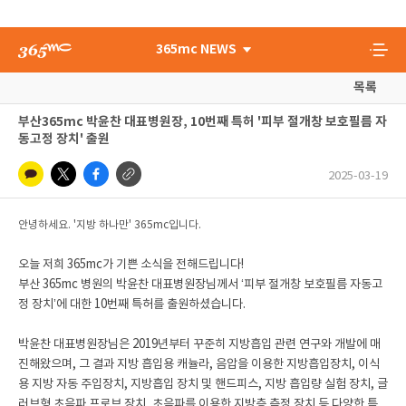
365mc NEWS
목록
부산365mc 박윤찬 대표병원장, 10번째 특허 '피부 절개창 보호필름 자
동고정 장치' 출원
2025-03-19
안녕하세요. '지방 하나만' 365mc입니다.
오늘 저희 365mc가 기쁜 소식을 전해드립니다!
부산 365mc 병원의 박윤찬 대표병원장님께서 ‘피부 절개창 보호필름 자동고
정 장치’에 대한 10번째 특허를 출원하셨습니다.
박윤찬 대표병원장님은 2019년부터 꾸준히 지방흡입 관련 연구와 개발에 매
진해왔으며, 그 결과 지방 흡입용 캐뉼라, 음압을 이용한 지방흡입장치, 이식
용 지방 자동 주입장치, 지방흡입 장치 및 핸드피스, 지방 흡입량 실험 장치, 글
러브형 초음파 프로브 장치, 초음파를 이용한 지방층 측정 장치 등 다양한 특