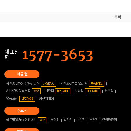
목록
대표전
화
서울365mc지방흡입병원
서울365mc람스병원
UPGRADE
UPGRADE
ALL NEW 강남본점
신촌점
노원점
천호점
확장
UPGRADE
UPGRADE
영등포점
성신여대점
UPGRADE
글로벌365mc인천병원
분당점
일산점
수원점
부천점
안양평촌점
확장