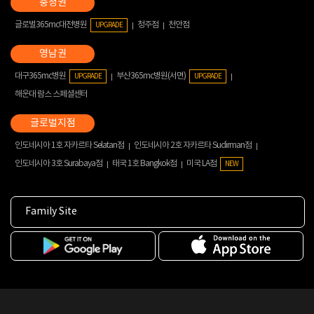
글로벌365mc대전병원
청주점
천안점
UPGRADE
대구365mc병원
부산365mc병원(서면)
UPGRADE
UPGRADE
해운대 람스 스페셜센터
인도네시아 1호 자카르타 Selatan점
인도네시아 2호 자카르타 Sudirman점
인도네시아 3호 Surabaya점
태국 1호 Bangkok점
미국 LA점
NEW
Family Site