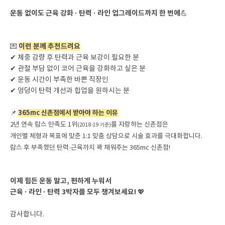
운동 없이도 근육 강화 · 탄력 · 라인 업그레이드까지 한 번에
💪
이런 분께 추천드려요
💌
✔ 체중 감량 후 탄력과 근육 보강이 필요한 분
✔ 관절 부담 없이 코어 근육을 강화하고 싶은 분
✔ 운동 시간이 부족한 바쁜 직장인
✔ 엉덩이 탄력 개선과 힙업을 원하시는 분
365mc 신촌점에서 받아야 하는 이유
📌
2년 연속 람스 만족도 1위
를 자랑하는 신촌점은
(2018-19 기준)
개인별 체형과 목표에 맞춘 1:1 맞춤 상담으로 시술 효과를 극대화합니다.
람스 후 부족했던 탄력·근육까지 꽉 채워주는 365mc 신촌점!
이제 힘든 운동 말고, 편하게 누워서
근육 · 라인 · 탄력 3박자를 모두 챙겨보세요!
💖
감사합니다.