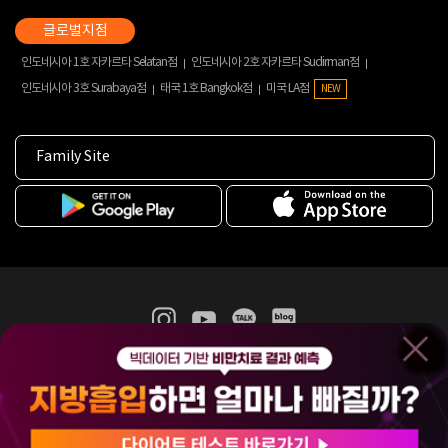
인도네시아 1호 자카르타 Selatan점
인도네시아 2호 자카르타 Sudirman점
인도네시아 3호 Surabaya점
태국 1호 Bangkok점
미국 LA점
NEW
Family Site
365mc 병·의원 이용약관
홈페이지 이용약관
개인정보처리방침
비급여진료수가
증명서발급
인재채용
(주)365mcㅣ서울특별시 서초구 서초대로52길 7, 3~4층(서초동, 제일빌딩)
120-87-04354ㅣ김남철