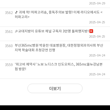
2025-04-29
🎵 귀에 착! 허파고리송, 중독주의보 발령! 이제 라디오에서도 <
3562
허파고리>
2025-04-25
🎉교대지방이 유튜브 채널 구독자 3만명 돌파했지방!
3561
2025-04-25
부산365mc병원 박윤찬 대표병원장, 대한정형외과의사회 부산
3560
지역 학술대회 초청강연 진행
2025-04-24
'위고비 제약사' 노보 노디스크 인도오피스, 365mc올뉴강남본
3559
점 방문!
2025-04-24
더보기