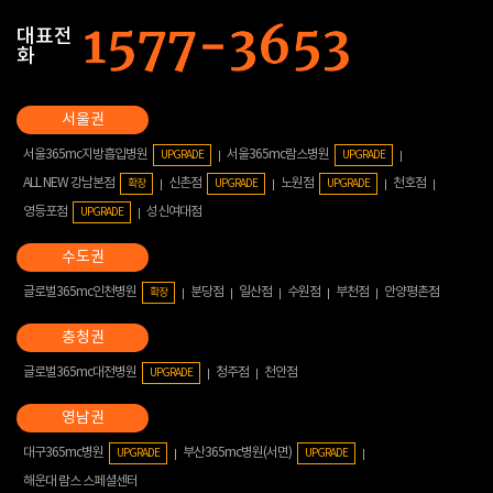
대표전
화
서울365mc지방흡입병원
서울365mc람스병원
UPGRADE
UPGRADE
ALL NEW 강남본점
신촌점
노원점
천호점
확장
UPGRADE
UPGRADE
영등포점
성신여대점
UPGRADE
글로벌365mc인천병원
분당점
일산점
수원점
부천점
안양평촌점
확장
글로벌365mc대전병원
청주점
천안점
UPGRADE
대구365mc병원
부산365mc병원(서면)
UPGRADE
UPGRADE
해운대 람스 스페셜센터