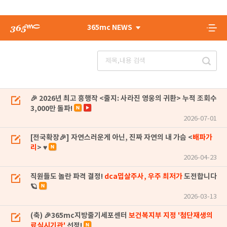
365mc NEWS
🎉 2026년 최고 흥행작 <줄지: 사라진 영웅의 귀환> 누적 조회수
3,000만 돌파!
2026-07-01
[전국확장🎉] 자연스러운게 아닌, 진짜 자연의 내 가슴 <
배파가
리
> ♥
2026-04-23
직원들도 놀란 파격 결정!
dca밉살주사, 우주 최저가
도전합니다
🪐
2026-03-13
(축) 🎉365mc지방줄기세포센터
보건복지부 지정 '첨단재생의
료실시기관'
선정!