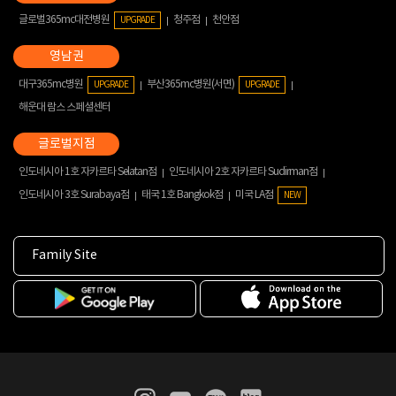
글로벌365mc대전병원
청주점
천안점
UPGRADE
대구365mc병원
부산365mc병원(서면)
UPGRADE
UPGRADE
해운대 람스 스페셜센터
인도네시아 1호 자카르타 Selatan점
인도네시아 2호 자카르타 Sudirman점
인도네시아 3호 Surabaya점
태국 1호 Bangkok점
미국 LA점
NEW
Family Site