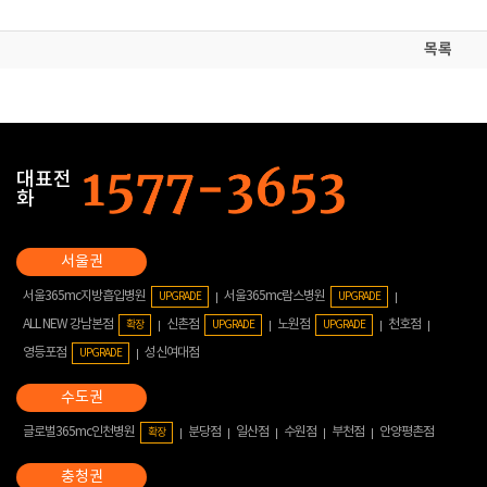
목록
대표전
화
서울365mc지방흡입병원
서울365mc람스병원
UPGRADE
UPGRADE
ALL NEW 강남본점
신촌점
노원점
천호점
확장
UPGRADE
UPGRADE
영등포점
성신여대점
UPGRADE
글로벌365mc인천병원
분당점
일산점
수원점
부천점
안양평촌점
확장