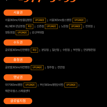
서울365mc지방흡입병원
서울365mc람스병원
UPGRADE
UPGRADE
ALL NEW 강남본점
신촌점
노원점
천호점
확장
UPGRADE
UPGRADE
영등포점
성신여대점
UPGRADE
글로벌365mc인천병원
분당점
일산점
수원점
부천점
안양평촌점
확장
글로벌365mc대전병원
청주점
천안점
UPGRADE
대구365mc병원
부산365mc병원(서면)
UPGRADE
UPGRADE
해운대 람스 스페셜센터