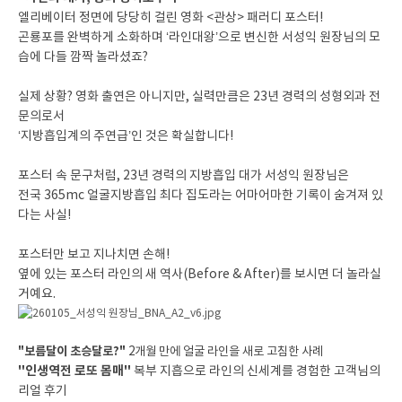
엘리베이터 정면에 당당히 걸린 영화 <관상> 패러디 포스터!
곤룡포를 완벽하게 소화하며 ‘라인대왕’으로 변신한 서성익 원장님의 모
습에 다들 깜짝 놀라셨죠?
실제 상황? 영화 출연은 아니지만, 실력만큼은 23년 경력의 성형외과 전
문의로서
‘지방흡입계의 주연급’인 것은 확실합니다!
포스터 속 문구처럼, 23년 경력의 지방흡입 대가 서성익 원장님은
전국 365mc 얼굴지방흡입 최다 집도라는 어마어마한 기록이 숨겨져 있
다는 사실!
포스터만 보고 지나치면 손해!
옆에 있는 포스터 라인의 새 역사(Before & After)를 보시면 더 놀라실
거예요.
"보름달이 초승달로?"
2개월 만에 얼굴 라인을 새로 고침한 사례
"인생역전 로또 몸매"
복부 지흡으로 라인의 신세계를 경험한 고객님의
리얼 후기