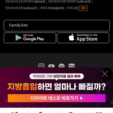
인도네시아 1호 자카르타 Selatan점
인도네시아 2호 자카르타 Sudirman점
인도네시아 3호 Surabaya점
태국 1호 Bangkok점
미국 LA점
NEW
Family Site
365mc 병·의원 이용약관
홈페이지 이용약관
개인정보처리방침
비급여진료수가
증명서발급
인재채용
(주)365mcㅣ서울특별시 서초구 서초대로52길 7, 3~4층(서초동, 제일빌딩)
120-87-04354ㅣ김남철
COPYRIGHT(C) 2025 365mc. ALL RIGHTS RESERVED.