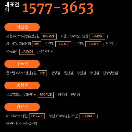
대표전
화
서울365mc지방흡입병원
서울365mc람스병원
UPGRADE
UPGRADE
ALL NEW 강남본점
신촌점
노원점
천호점
확장
UPGRADE
UPGRADE
영등포점
성신여대점
UPGRADE
글로벌365mc인천병원
분당점
일산점
수원점
부천점
안양평촌점
확장
글로벌365mc대전병원
청주점
천안점
UPGRADE
대구365mc병원
부산365mc병원(서면)
UPGRADE
UPGRADE
해운대 람스 스페셜센터