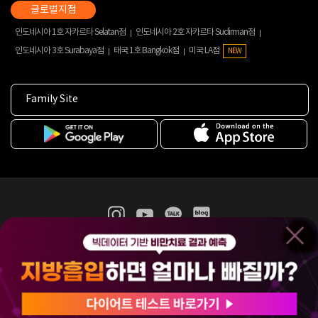
인도네시아 1호 자카르타 Selatan점
인도네시아 2호 자카르타 Sudirman점
인도네시아 3호 Surabaya점
태국 1호 Bangkok점
미국 LA점
NEW
Family Site
365mc 병·의원 이용약관
홈페이지 이용약관
개인정보처리방침
비급여진료수가
증명서발급
인재채용
(주)365mcㅣ서울특별시 서초구 서초대로52길 7, 3~4층(서초동, 제일빌딩)
120-87-04354ㅣ김남철
COPYRIGHT(C) 2025 365mc. ALL RIGHTS RESERVED.