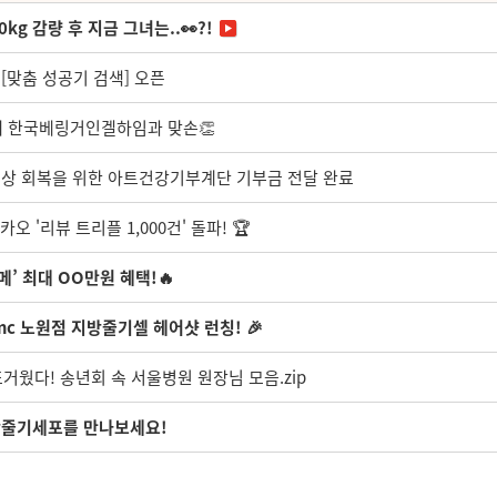
kg 감량 후 지금 그녀는..👀?!
 [맞춤 성공기 검색] 오픈
 위해 한국베링거인겔하임과 맞손👏
일상 회복을 위한 아트건강기부계단 기부금 전달 완료
오 '리뷰 트리플 1,000건' 돌파! 🏆
메’ 최대 OO만원 혜택!🔥
5mc 노원점 지방줄기셀 헤어샷 런칭! 🎉
뜨거웠다! 송년회 속 서울병원 원장님 모음.zip
방줄기세포를 만나보세요!