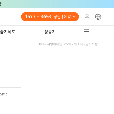
!
1577 - 3653
상담 예약
줄기세포
성공기
HOME - 지방하나만 365mc - 새소식 - 공지사항
5mc