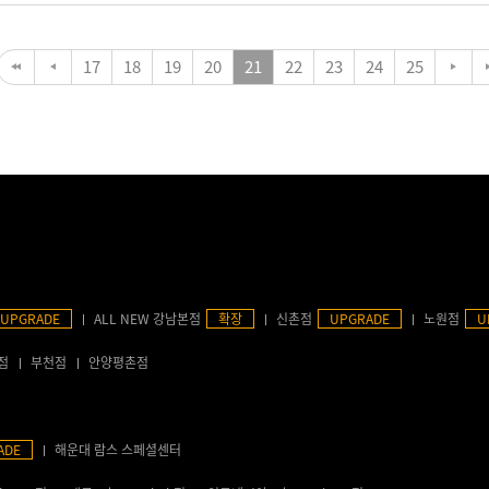
17
18
19
20
21
22
23
24
25
UPGRADE
ALL NEW 강남본점
확장
신촌점
UPGRADE
노원점
U
점
부천점
안양평촌점
ADE
해운대 람스 스페셜센터