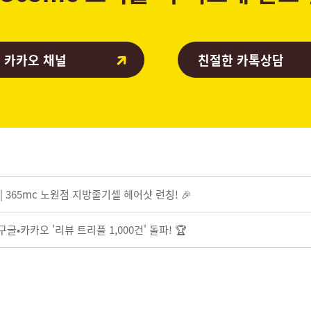
 카카오 채널
친절한 카톡상담
 | 365mc 노원점 지방줄기셀 헤어샷 런칭! 🎉
글•카카오 '리뷰 트리플 1,000건' 돌파! 🏆