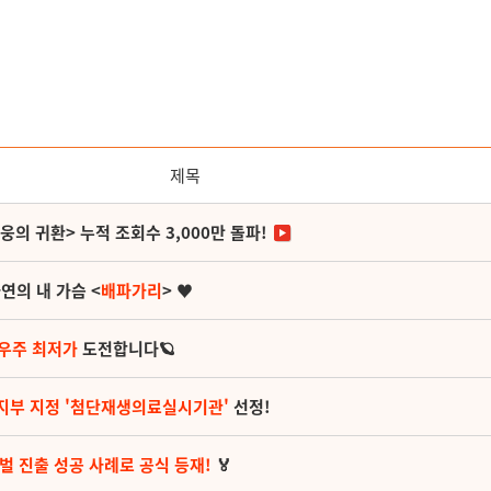
제목
영웅의 귀환> 누적 조회수 3,000만 돌파!
연의 내 가슴 <
배파가리
> ♥
 우주 최저가
도전합니다🪐
지부 지정 '첨단재생의료실시기관'
선정!
벌 진출 성공 사례로 공식 등재!
🏅