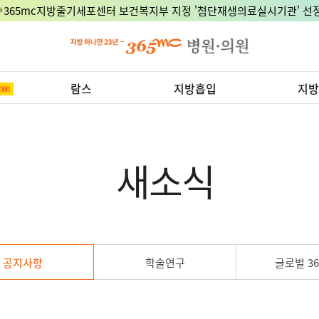
🎉365mc지방줄기세포센터 보건복지부 지정 '첨단재생의료실시기관' 선정
람스
지방흡입
지방
새소식
공지사항
학술연구
글로벌 36