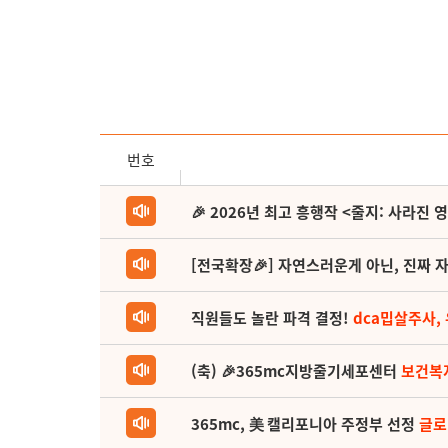
번호
🎉 2026년 최고 흥행작 <줄지: 사라진 
[전국확장🎉] 자연스러운게 아닌, 진짜 자
직원들도 놀란 파격 결정!
dca밉살주사,
(축) 🎉365mc지방줄기세포센터
보건복
365mc, 美 캘리포니아 주정부 선정
글로