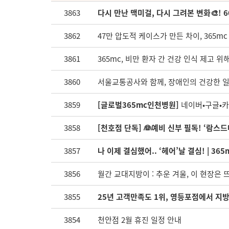
3863
다시 만난 맥미걸, 다시 그려본 변화🎨! 60
3862
47만 압도적 케이스가 만든 차이, 365mc
3861
365mc, 비만 환자 간 건강 인식 제고
3860
서울교통공사와 함께, 장애인의 건강한 
3859
[글로벌365mc인천병원]
네이버•구글•카카
3858
[천호점 단독] 👰예비 신부 필독! ‘람스드
3857
나 이제 결심했어.. ‘헤어’날 결심! | 36
3856
월간 교대지방이 : 추운 겨울, 이 현장은 
3855
25년 고객만족도 1위, 영등포점에서 지
3854
천안점 2월 휴진 일정 안내