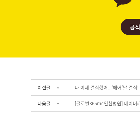
공식
이전글
나 이제 결심했어.. ‘헤어’날 결심!
다음글
[글로벌365mc인천병원]
네이버•구