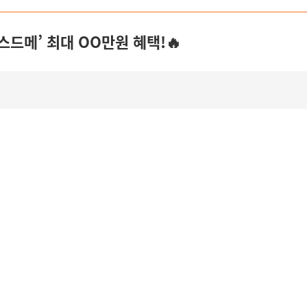
람스드메’ 최대 OO만원 혜택!🔥