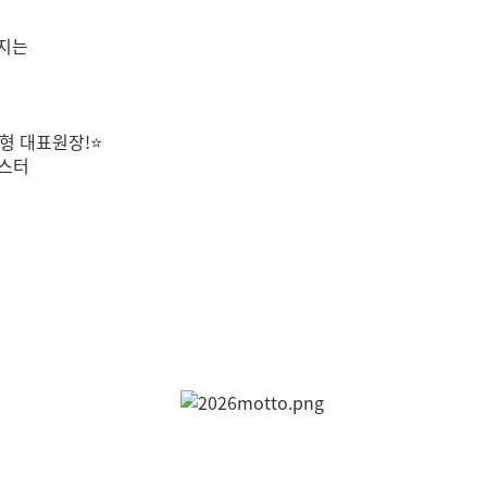
키지는
준형 대표원장!⭐
마스터