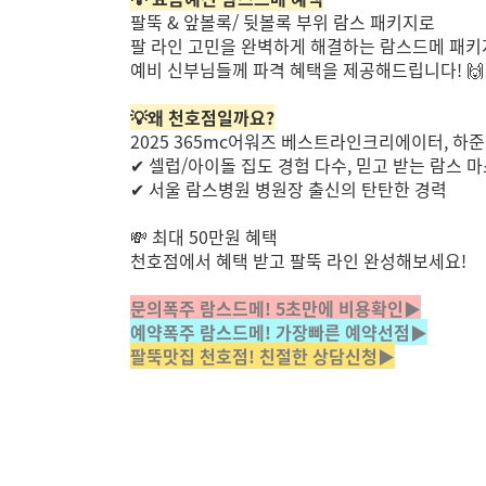
팔뚝 & 앞볼록/ 뒷볼록 부위 람스 패키지로
팔 라인 고민을 완벽하게 해결하는 람스드메 패
예비 신부님들께
파격 혜택을 제공해드립니다! 🙌
💡왜 천호점일까요?
2025 365mc어워즈 베스트라인크리에이터, 하
✔ 셀럽/아이돌 집도 경험 다수, 믿고 받는 람스 
✔ 서울 람스병원 병원장 출신의 탄탄한 경력
💸 최대 50만원 혜택
천호점에서 혜택 받고 팔뚝 라인 완성해보세요!
문의폭주 람스드메! 5초만에 비용확인▶
예약폭주 람스드메! 가장빠른 예약선점▶
팔뚝맛집 천호점! 친절한 상담신청▶