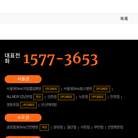
목록
대표전
화
서울365mc지방흡입병원
서울365mc람스병원
UPGRADE
UPGRADE
ALL NEW 강남본점
신촌점
노원점
천호점
확장
UPGRADE
UPGRADE
영등포점
성신여대점
UPGRADE
글로벌365mc인천병원
분당점
일산점
수원점
부천점
안양평촌점
확장