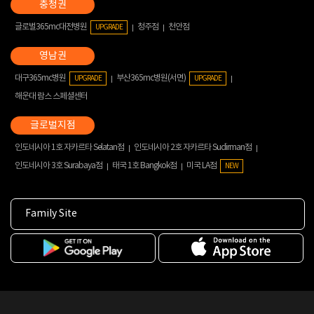
글로벌365mc대전병원
청주점
천안점
UPGRADE
대구365mc병원
부산365mc병원(서면)
UPGRADE
UPGRADE
해운대 람스 스페셜센터
인도네시아 1호 자카르타 Selatan점
인도네시아 2호 자카르타 Sudirman점
인도네시아 3호 Surabaya점
태국 1호 Bangkok점
미국 LA점
NEW
Family Site