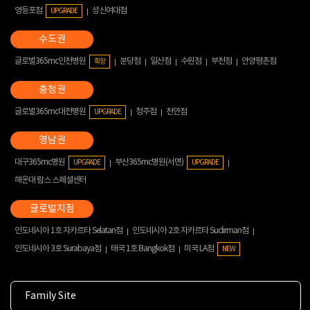
영등포점
성신여대점
UPGRADE
글로벌365mc인천병원
분당점
일산점
수원점
부천점
안양평촌점
확장
글로벌365mc대전병원
청주점
천안점
UPGRADE
대구365mc병원
부산365mc병원(서면)
UPGRADE
UPGRADE
해운대 람스 스페셜센터
인도네시아 1호 자카르타 Selatan점
인도네시아 2호 자카르타 Sudirman점
인도네시아 3호 Surabaya점
태국 1호 Bangkok점
미국 LA점
NEW
Family Site