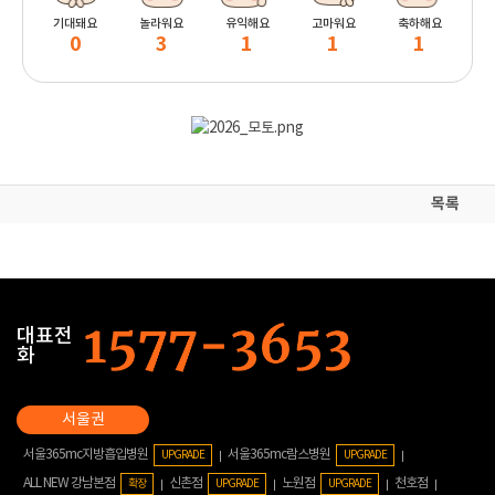
기대돼요
놀라워요
유익해요
고마워요
축하해요
0
3
1
1
1
목록
대표전
화
서울365mc지방흡입병원
서울365mc람스병원
UPGRADE
UPGRADE
ALL NEW 강남본점
신촌점
노원점
천호점
확장
UPGRADE
UPGRADE