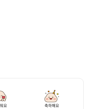
워요
축하해요