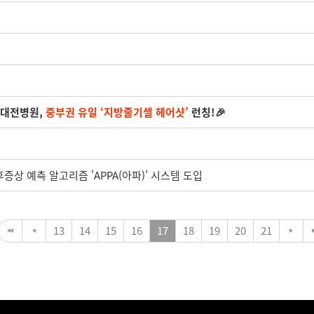
 대전병원,
중부권 유일 ‘지방줄기셀 헤어샷’
런칭!🎉
후증상 예측 알고리즘 'APPA(아파)' 시스템 도입
13
14
15
16
17
18
19
20
21