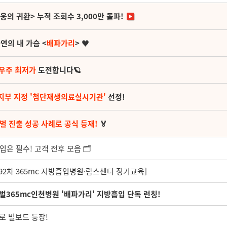
영웅의 귀환> 누적 조회수 3,000만 돌파!
연의 내 가슴 <
배파가리
> ♥
 우주 최저가
도전합니다🪐
지부 지정 '첨단재생의료실시기관'
선정!
벌 진출 성공 사례로 공식 등재!
🏅
은 필수! 고객 전후 모음 🗂️
제92차 365mc 지방흡입병원∙람스센터 정기교육]
365mc인천병원 '배파가리' 지방흡입 단독 런칭!
도로 빌보드 등장!