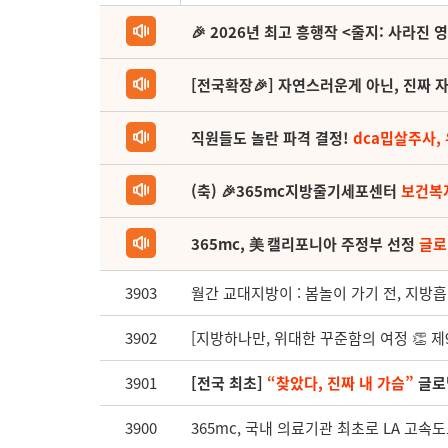
🎉 2026년 최고 흥행작 <줄지: 사라진 
[전국확장🎉] 자연스러운게 아닌, 진짜 자
직원들도 놀란 파격 결정!
dca밉살주사,
(축) 🎉365mc지방줄기세포센터
보건복
365mc, 美 캘리포니아 주정부 선정
글로
3903
월간 교대지방이 : 봄놀이 가기 전, 지방흡입
3902
[지방하나만, 위대한 꾸준함의 여정 👏 
3901
[전국 최초]
“찾았다, 진짜 내 가슴”
글로벌
3900
365mc, 국내 의료기관 최초로 LA 고속